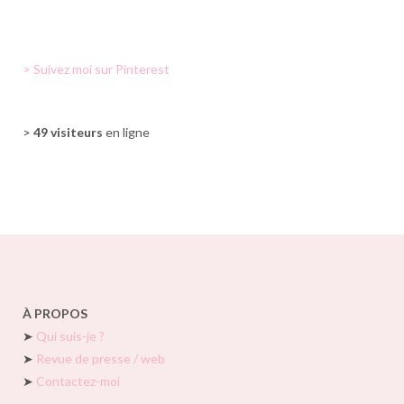
> Suivez moi sur Pinterest
>
49 visiteurs
en ligne
À PROPOS
➤
Qui suis-je ?
➤
Revue de presse / web
➤
Contactez-moi