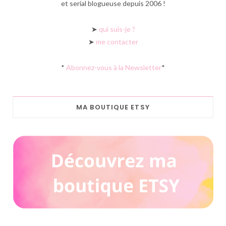
et serial blogueuse depuis 2006 !
➤
qui suis-je ?
➤
me contacter
*
Abonnez-vous à la Newsletter
*
MA BOUTIQUE ETSY