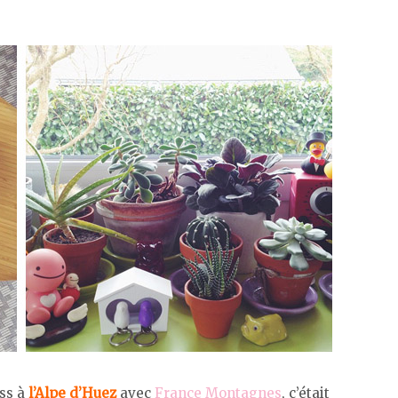
ess à
l’Alpe d’Huez
avec
France Montagnes
, c’était