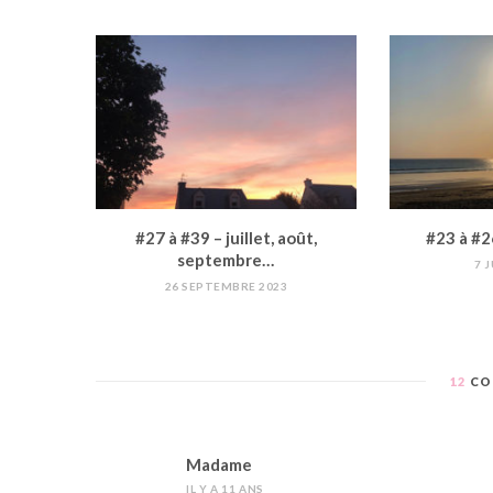
#27 à #39 – juillet, août,
#23 à #2
septembre…
7 
26 SEPTEMBRE 2023
12
CO
Madame
IL Y A 11 ANS