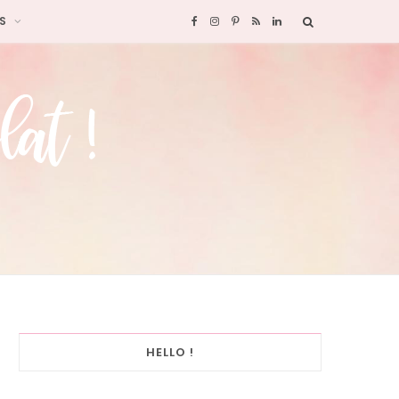
S
F
I
P
R
L
a
n
i
S
i
c
s
n
S
n
e
t
t
k
b
a
e
e
o
g
r
d
o
r
e
I
k
a
s
n
HELLO !
m
t