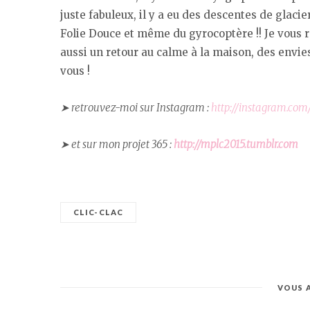
juste fabuleux, il y a eu des descentes de glaci
Folie Douce et même du gyrocoptère !! Je vous rac
aussi un retour au calme à la maison, des envie
vous !
➤ retrouvez-moi sur Instagram :
http://instagram.co
➤ et sur mon projet 365 :
http://mplc2015.tumblr.com
CLIC-CLAC
VOUS 