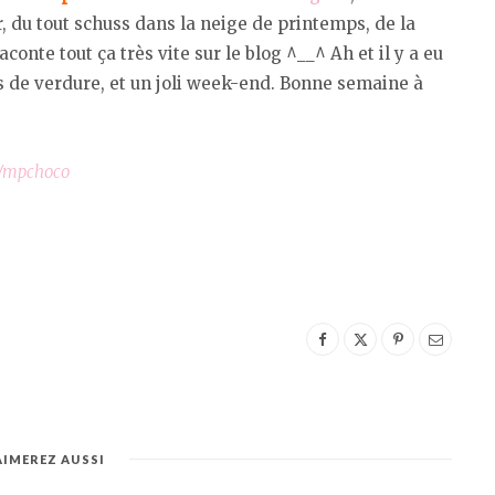
er, du tout schuss dans la neige de printemps, de la
onte tout ça très vite sur le blog ^__^ Ah et il y a eu
s de verdure, et un joli week-end. Bonne semaine à
m/mpchoco
AIMEREZ AUSSI