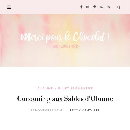
F
I
P
R
L
a
n
i
S
i
c
s
n
S
n
e
t
t
k
b
a
e
e
o
g
r
d
À LA UNE
BILLET SPONSORISÉ
o
r
e
I
Cocooning aux Sables d’Olonne
k
a
s
n
25 NOVEMBRE 2014
12 COMMENTAIRES
m
t