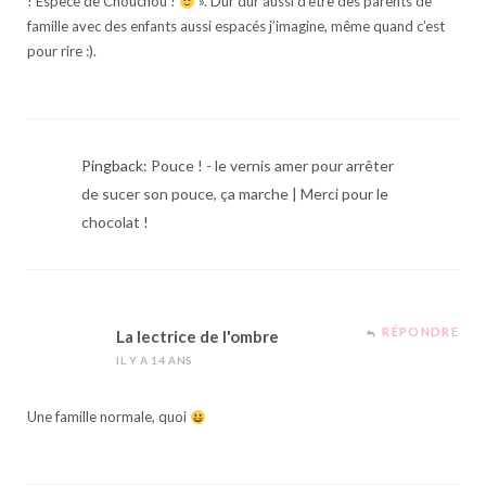
! Espèce de Chouchou !
». Dur dur aussi d’être des parents de
famille avec des enfants aussi espacés j’imagine, même quand c’est
pour rire :).
Pingback:
Pouce ! - le vernis amer pour arrêter
de sucer son pouce, ça marche | Merci pour le
chocolat !
RÉPONDRE
La lectrice de l'ombre
IL Y A 14 ANS
Une famille normale, quoi