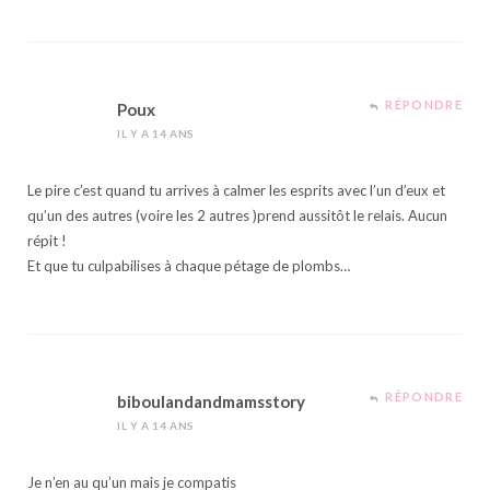
RÉPONDRE
Poux
IL Y A 14 ANS
Le pire c’est quand tu arrives à calmer les esprits avec l’un d’eux et
qu’un des autres (voire les 2 autres )prend aussitôt le relais. Aucun
répit !
Et que tu culpabilises à chaque pétage de plombs…
RÉPONDRE
biboulandandmamsstory
IL Y A 14 ANS
Je n’en au qu’un mais je compatis