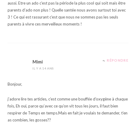
aussi. Etre un ado c’est pas la période la plus cool qui soit mais être
parents d’ado non plus ! Quelle santée nous avons surtout toi avec
3 ! Ce qui est rassurant c’est que nous ne sommes pas les seuls
parents à vivre ces merveilleux moments !
RÉPONDRE
Mimi
IL Y A 14 ANS
Bonjour,
j’adore lire tes articles, c’est comme une bouffée d’oxygène à chaque
fois, Eh oui, parce qu’avec ce qu’on vit tous les jours, il faut bien
respirer de Temps en temps.Mais en fait je voulais te demander, t’en
as combien, les gosses??