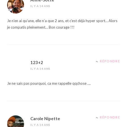
IL Y A 14 ANS
Je n’en ai qu’une, elle n’a que 2 ans, et c’est déjà hyper sport… Alors
je compatis pleinement… Bon courage !!!
RÉPONDRE
123+2
IL Y A 14 ANS
Je ne sais pas pourquoi, ca me rappelle qqchose ….
RÉPONDRE
Carole Nipette
IL Y A 14 ANS