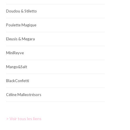
Doudou & Stiletto
Poulette Magique
Eleusis & Megara
MiniReyve
Mango&Salt
BlackConfetti
Céline Malleotrésors
> Voir tous les liens