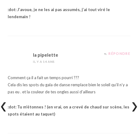
:dot: J’avoue, je ne les ai pas assumés, j’ai tout viré le
lendemain !
RÉPONDRE
la pipelette
IL Y A 14 ANS
Comment ça il a fait un temps pourri ???
Cela dis les spots du gala de danse remplace bien le soleil qu’il n’y a
pas eu . et la couleur de tes ongles aussi d’ailleurs
:dot: Tu m’étonnes ! (en vrai, on a crevé de chaud sur scène, les
spots étaient au taquet)