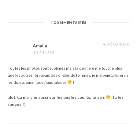
7
COMMENTAIRES
RÉPONDRE
Amalia
IL Y A 14 ANS
Toutes les photos sont sublimes mais la dernière me touche plus
que les autres! Si j’avais des ongles de femmes, je me peinturlurerais
les doigts aussi (oué j’suis jalouse
)
:dot: Ça marche aussi sur les ongles courts, tu sais
(tu les
ronges ?)