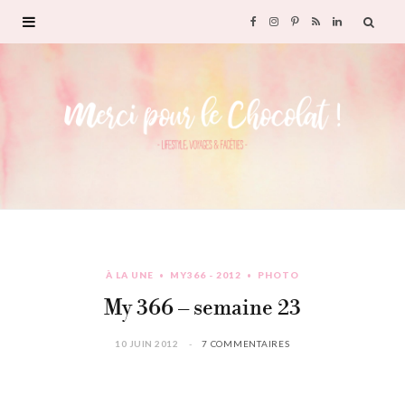
F
I
P
R
L
a
n
i
S
i
c
s
n
S
n
e
t
t
k
b
a
e
e
o
g
r
d
À LA UNE
MY366 - 2012
PHOTO
o
r
e
I
My 366 – semaine 23
k
a
s
n
10 JUIN 2012
7 COMMENTAIRES
m
t