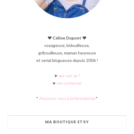
♥︎ Céline Dupont ♥︎
voyageuse, bidouilleuse,
gribouilleuse, maman heureuse
et serial blogueuse depuis 2006 !
➤
qui suis-je ?
➤
me contacter
*
Abonnez-vous à la Newsletter
*
MA BOUTIQUE ETSY