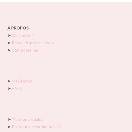
À PROPOS
➤
Qui suis-je ?
➤
Revue de presse / web
➤
Contactez-moi
➤
Ma Blogroll
➤
F.A.Q
➤
Mentions légales
➤
Politique de confidentialité