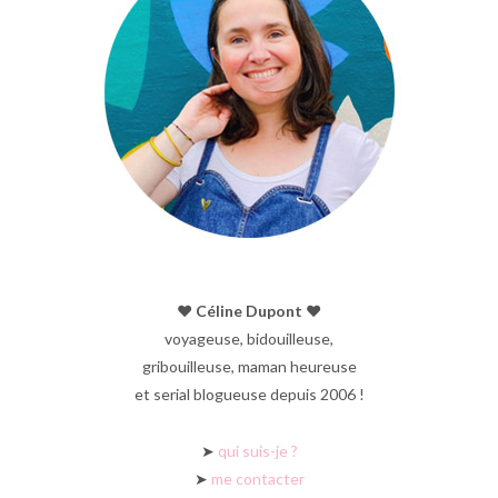
♥︎ Céline Dupont ♥︎
voyageuse, bidouilleuse,
gribouilleuse, maman heureuse
et serial blogueuse depuis 2006 !
➤
qui suis-je ?
➤
me contacter