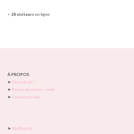
>
28 visiteurs
en ligne
À PROPOS
➤
Qui suis-je ?
➤
Revue de presse / web
➤
Contactez-moi
➤
Ma Blogroll