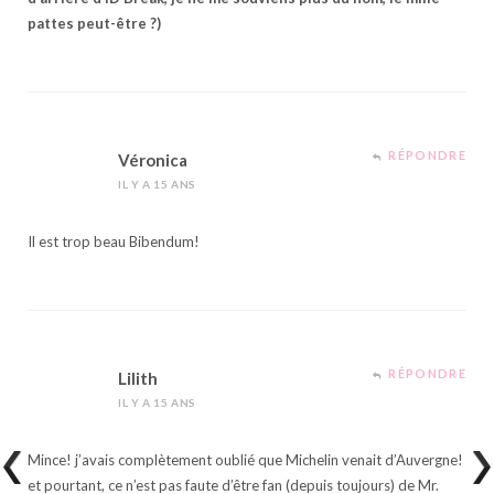
pattes peut-être ?)
RÉPONDRE
Véronica
IL Y A 15 ANS
Il est trop beau Bibendum!
RÉPONDRE
Lilith
IL Y A 15 ANS
Mince! j’avais complètement oublié que Michelin venait d’Auvergne!
et pourtant, ce n’est pas faute d’être fan (depuis toujours) de Mr.