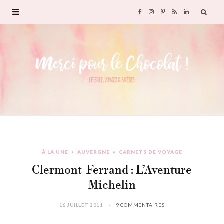
F
I
P
R
L
a
n
i
S
i
c
s
n
S
n
e
t
t
k
b
a
e
e
o
g
r
d
À LA UNE
AUVERGNE
CARNETS DE VOYAGE
o
r
e
I
Clermont-Ferrand : L’Aventure
k
a
s
n
Michelin
m
t
16 JUILLET 2011
9 COMMENTAIRES