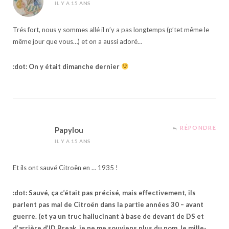
IL Y A 15 ANS
Trés fort, nous y sommes allé il n’y a pas longtemps (p’tet même le
même jour que vous…) et on a aussi adoré…
:dot: On y était dimanche dernier
RÉPONDRE
Papylou
IL Y A 15 ANS
Et ils ont sauvé Citroën en … 1935 !
:dot: Sauvé, ça c’était pas précisé, mais effectivement, ils
parlent pas mal de Citroën dans la partie années 30 – avant
guerre. (et ya un truc hallucinant à base de devant de DS et
d’arrière d’ID Break, je ne me souviens plus du nom, le mille-