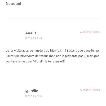
Bidendum!
RÉPONDRE
Amalia
IL Y A 15 ANS
Je l’ai visité aussi ce musée trop bien fait!!!! Et dans quelques temps
j’aurais un bibendum de tatoué (non non je plaisante pas…) mais pas
par fanatisme pour Michelin je te rassure!!!
RÉPONDRE
@urélie
IL Y A 15 ANS