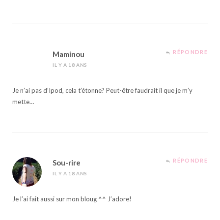
RÉPONDRE
Maminou
IL Y A 18 ANS
Je n’ai pas d’Ipod, cela t’étonne? Peut-être faudrait il que je m’y
mette…
RÉPONDRE
Sou-rire
IL Y A 18 ANS
Je l’ai fait aussi sur mon bloug ^^ J’adore!