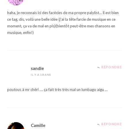
haha, je reconnais ici des facécies de ma propre palylist… Il est bien
ce tag, dis, voilà une belle idée (j’ai la tête farcie de musique en ce
moment, ça va de mal en pis)(bientôt peut-être mes chansons en
musique, enfin!)
RÉPONDRE
sandie
IL Y A 18 ANS
poutous à mr chéri …. ça fait très très mal un lumbago aigu …
RÉPONDRE
Camille