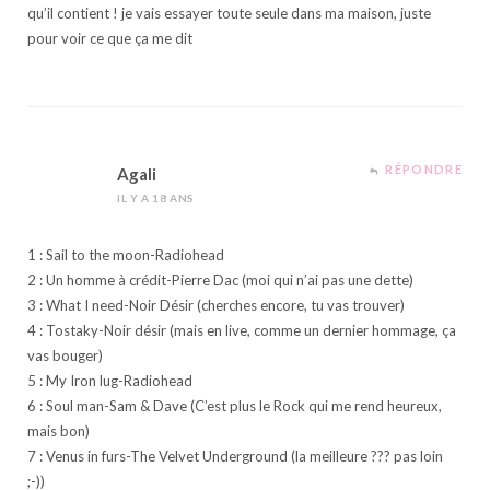
qu’il contient ! je vais essayer toute seule dans ma maison, juste
pour voir ce que ça me dit
RÉPONDRE
Agali
IL Y A 18 ANS
1 : Sail to the moon-Radiohead
2 : Un homme à crédit-Pierre Dac (moi qui n’ai pas une dette)
3 : What I need-Noir Désir (cherches encore, tu vas trouver)
4 : Tostaky-Noir désir (mais en live, comme un dernier hommage, ça
vas bouger)
5 : My Iron lug-Radiohead
6 : Soul man-Sam & Dave (C’est plus le Rock qui me rend heureux,
mais bon)
7 : Venus in furs-The Velvet Underground (la meilleure ??? pas loin
;-))