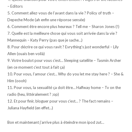
– Editors
5. Comment allez-vous de l’avant dans la vie ? Policy of truth –
Depeche Mode (ah enfin une réponse sensée)
6. Comment être encore plus heureux ? Tell me – Sharon Jones (!)
7. Quelle est la meilleure chose qui vous soit arrivée dans la vie ?
Mannequin – Katy Perry (pas que je sache…)
8. Pour décrire ce qui vous ravit ? Evrything’s just wonderful – Lily
Allen (ouais ben voilà)
9. Votre boulot pour vous c’est… Sleeping satellite – Tasmin Archer
(en ce moment c’est tout à fait ça)
10. Pour vous, l’amour c’est… Why do you let me stay here ? – She &
Him (oooh)
11. Pour vous, la sexualité ça doit être… Halfway home – Tv on the
radio (heu, littéralement ? ;op)
12. Et pour finir, bloguer pour vous c’est… ? The fact remains –
Juliana Hayfield (en effet…)
Bon et maintenant j’arrive plus à éteindre mon ipod zut…