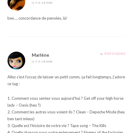
IL Y A 18 ANS
ben…. concordance de pensées, là!
RÉPONDRE
Marlène
IL Y A 18 ANS
Allez c’est l’occaz de laisser un petit comm, ça fait longtemps, j’adore
ce tag :
1. Comment vous sentez-vous aujourd’hui ? Get off your high horse
lady – Oasis (heu ?)
2. Comment les autres vous voient-ils ? Clean – Depeche Mode (heu
ben tant mieux)
3. Quelle est l’histoire de votre vie ? Tape song – The Kills
4. Quelle chanson pour votre enterrement ? Fingers of the factories