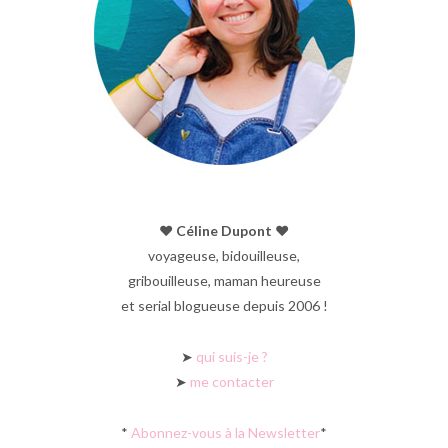
♥︎ Céline Dupont ♥︎
voyageuse, bidouilleuse,
gribouilleuse, maman heureuse
et serial blogueuse depuis 2006 !
➤
qui suis-je ?
➤
me contacter
*
Abonnez-vous à la Newsletter
*