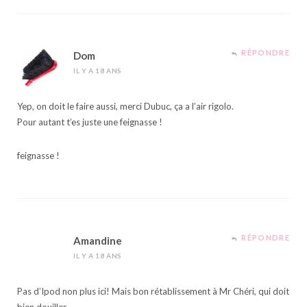
RÉPONDRE
Dom
IL Y A 18 ANS
Yep, on doit le faire aussi, merci Dubuc, ça a l’air rigolo.
Pour autant t’es juste une feignasse !
feignasse !
RÉPONDRE
Amandine
IL Y A 18 ANS
Pas d’Ipod non plus ici! Mais bon rétablissement à Mr Chéri, qui doit
bien douiller.