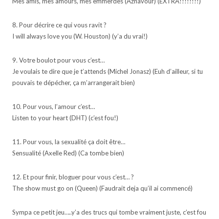
Mes amis, mes amours, mes emmerdes (Aznavour) (EXTRA!!!!!!!!)
8. Pour décrire ce qui vous ravit ?
I will always love you (W. Houston) (y’a du vrai!)
9. Votre boulot pour vous c’est…
Je voulais te dire que je t’attends (Michel Jonasz) (Euh d’ailleur, si tu
pouvais te dépécher, ça m’arrangerait bien)
10. Pour vous, l’amour c’est…
Listen to your heart (DHT) (c’est fou!)
11. Pour vous, la sexualité ça doit être…
Sensualité (Axelle Red) (Ca tombe bien)
12. Et pour finir, bloguer pour vous c’est… ?
The show must go on (Queen) (Faudrait deja qu’il ai commencé)
Sympa ce petit jeu…..y’a des trucs qui tombe vraiment juste, c’est fou