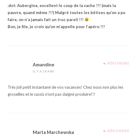
:dot: Aubergine, excellent le coup de la vache !!! (mais la
pauvre, quand même !!!) Malgré toutes les bêtises qu’on a pu
faire, on n’a jamais fait un truc pareil !!!
Bon, je file, je crois qu’on m’appelle pour l’apéro !!!
RÉPONDRE
Amandine
IL Y A 18 ANS
Très joli petit instantané de vos vacances! Chez nous non plus les
groseilles et le cassis n’ont pas daigné produire!!!
RÉPONDRE
Marta Marchewska