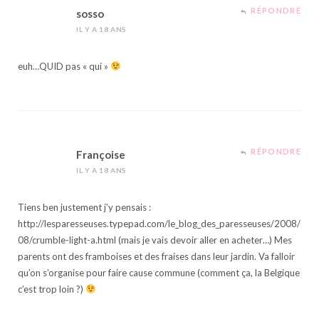
RÉPONDRE
sosso
IL Y A 18 ANS
euh…QUID pas « qui »
RÉPONDRE
Françoise
IL Y A 18 ANS
Tiens ben justement j’y pensais :
http://lesparesseuses.typepad.com/le_blog_des_paresseuses/2008/
08/crumble-light-a.html
(mais je vais devoir aller en acheter…) Mes
parents ont des framboises et des fraises dans leur jardin. Va falloir
qu’on s’organise pour faire cause commune (comment ça, la Belgique
c’est trop loin ?)