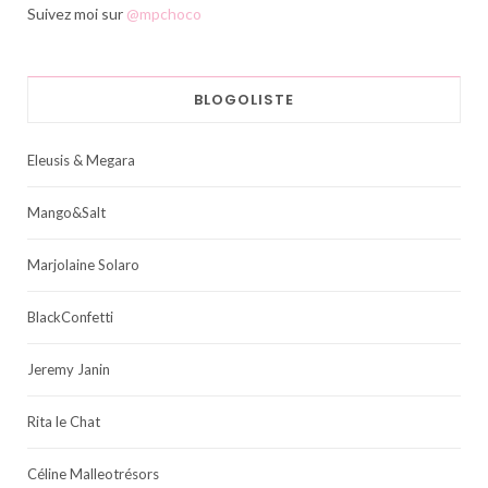
Suivez moi sur
@mpchoco
BLOGOLISTE
Eleusis & Megara
Mango&Salt
Marjolaine Solaro
BlackConfetti
Jeremy Janin
Rita le Chat
Céline Malleotrésors