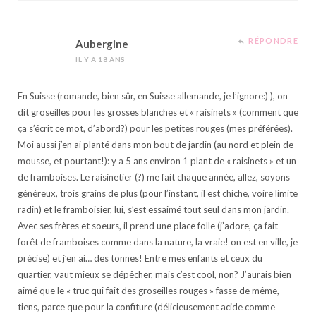
RÉPONDRE
Aubergine
IL Y A 18 ANS
En Suisse (romande, bien sûr, en Suisse allemande, je l’ignore:) ), on
dit groseilles pour les grosses blanches et « raisinets » (comment que
ça s’écrit ce mot, d’abord?) pour les petites rouges (mes préférées).
Moi aussi j’en ai planté dans mon bout de jardin (au nord et plein de
mousse, et pourtant!): y a 5 ans environ 1 plant de « raisinets » et un
de framboises. Le raisinetier (?) me fait chaque année, allez, soyons
généreux, trois grains de plus (pour l’instant, il est chiche, voire limite
radin) et le framboisier, lui, s’est essaimé tout seul dans mon jardin.
Avec ses frères et soeurs, il prend une place folle (j’adore, ça fait
forêt de framboises comme dans la nature, la vraie! on est en ville, je
précise) et j’en ai… des tonnes! Entre mes enfants et ceux du
quartier, vaut mieux se dépêcher, mais c’est cool, non? J’aurais bien
aimé que le « truc qui fait des groseilles rouges » fasse de même,
tiens, parce que pour la confiture (délicieusement acide comme