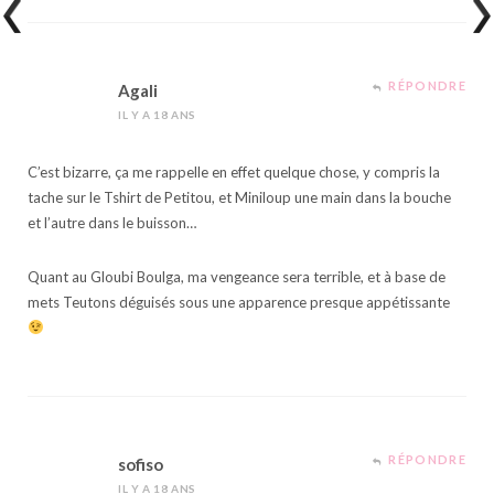
RÉPONDRE
Agali
IL Y A 18 ANS
C’est bizarre, ça me rappelle en effet quelque chose, y compris la
tache sur le Tshirt de Petitou, et Miniloup une main dans la bouche
et l’autre dans le buisson…
Quant au Gloubi Boulga, ma vengeance sera terrible, et à base de
mets Teutons déguisés sous une apparence presque appétissante
RÉPONDRE
sofiso
IL Y A 18 ANS