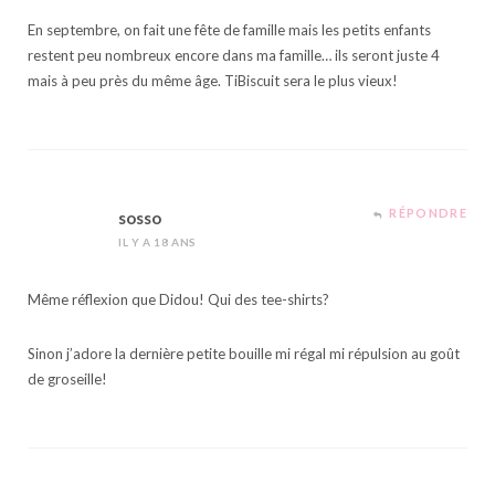
En septembre, on fait une fête de famille mais les petits enfants
restent peu nombreux encore dans ma famille… ils seront juste 4
mais à peu près du même âge. TiBiscuit sera le plus vieux!
RÉPONDRE
sosso
IL Y A 18 ANS
Même réflexion que Didou! Qui des tee-shirts?
Sinon j’adore la dernière petite bouille mi régal mi répulsion au goût
de groseille!