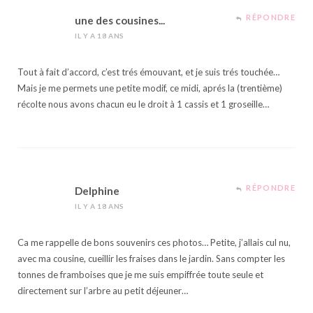
RÉPONDRE
une des cousines...
IL Y A 18 ANS
Tout à fait d’accord, c’est trés émouvant, et je suis trés touchée…
Mais je me permets une petite modif, ce midi, aprés la (trentième)
récolte nous avons chacun eu le droit à 1 cassis et 1 groseille…
RÉPONDRE
Delphine
IL Y A 18 ANS
Ca me rappelle de bons souvenirs ces photos… Petite, j’allais cul nu,
avec ma cousine, cueillir les fraises dans le jardin. Sans compter les
tonnes de framboises que je me suis empiffrée toute seule et
directement sur l’arbre au petit déjeuner…