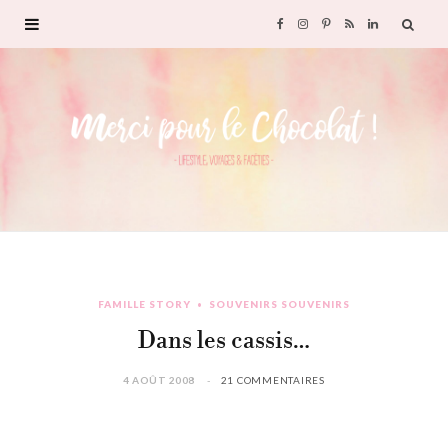
F
I
P
R
L
a
n
i
S
i
c
s
n
S
n
e
t
t
k
b
a
e
e
o
g
r
d
FAMILLE STORY
SOUVENIRS SOUVENIRS
o
r
e
I
Dans les cassis…
k
a
s
n
4 AOÛT 2008
21 COMMENTAIRES
m
t