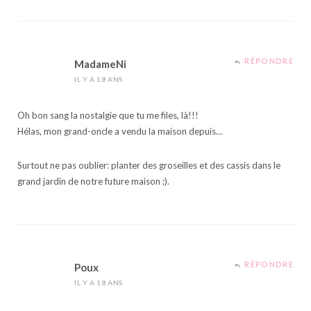
RÉPONDRE
MadameNi
IL Y A 18 ANS
Oh bon sang la nostalgie que tu me files, là!!!
Hélas, mon grand-oncle a vendu la maison depuis…
Surtout ne pas oublier: planter des groseilles et des cassis dans le
grand jardin de notre future maison ;).
RÉPONDRE
Poux
IL Y A 18 ANS