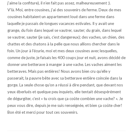
j’aime la confiture), il n’en fait pas assez, malheureusement :).
V’là. Moi, entre cousines, j’ai des souvenirs de ferme. Deux de mes
cousines habitaient un appartement loué dans une ferme dans
laquelle je passais de longues vacances estivales. Il y avait une
grange, du foin dans lequel se vautrer, sauter; du grain, dans lequel
se vautrer, sauter (je sais, c’est dangereux); des vaches, un chien, des
chattes et des chatons à la pelle que nous allions chercher dans le
foin. Un jour à l’écurie, moi et mes deux cousines avec lesquelles,
comme de juste, je faisais les 400 coups jour et nuit, avons décidé de
donner une betterave à manger à une vache. Les vaches aiment les
betteraves. Mais pas entières! Nous avons bien cru qu’elle y
passerait, la pauvre bête avec sa betterave entière coincée dans la
gorge. La seule chose qu’on a réussi à dire pendant, que devant nos
yeux éberlués et quelque peu inquiets, elle tentait désespérément
de dégurgiter, c’est « tu crois que ça coûte combien une vache? ». Je
peux vous dire, depuis je me suis renseignée, et bien ça coûte cher!
Bon été et merci pour tout ces souvenirs.