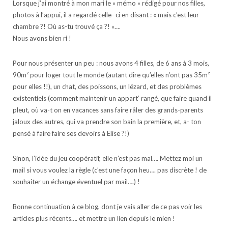
Lorsque j’ai montré à mon mari le « mémo » rédigé pour nos filles,
photos à l’appui, il a regardé celle- ci en disant : « mais c’est leur
chambre ?! Où as-tu trouvé ça ?! »….
Nous avons bien ri !
Pour nous présenter un peu : nous avons 4 filles, de 6 ans à 3 mois,
90m² pour loger tout le monde (autant dire qu’elles n’ont pas 35m²
pour elles !!), un chat, des poissons, un lézard, et des problèmes
existentiels (comment maintenir un appart’ rangé, que faire quand il
pleut, où va-t on en vacances sans faire râler des grands-parents
jaloux des autres, qui va prendre son bain la première, et, a- ton
pensé à faire faire ses devoirs à Elise ?!)
Sinon, l’idée du jeu coopératif, elle n’est pas mal…. Mettez moi un
mail si vous voulez la règle (c’est une façon heu…. pas discrète ! de
souhaiter un échange éventuel par mail….) !
Bonne continuation à ce blog, dont je vais aller de ce pas voir les
articles plus récents…. et mettre un lien depuis le mien !