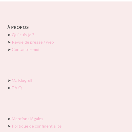
À PROPOS
➤
Qui suis-je ?
➤
Revue de presse / web
➤
Contactez-moi
➤
Ma Blogroll
➤
F.A.Q
➤
Mentions légales
➤
Politique de confidentialité