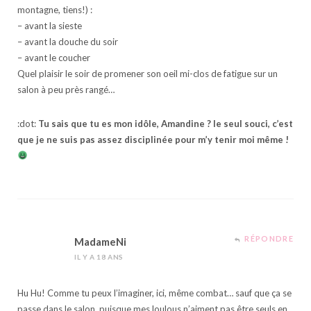
montagne, tiens!) :
– avant la sieste
– avant la douche du soir
– avant le coucher
Quel plaisir le soir de promener son oeil mi-clos de fatigue sur un
salon à peu près rangé…
:dot:
Tu sais que tu es mon idôle, Amandine ? le seul souci, c’est
que je ne suis pas assez disciplinée pour m’y tenir moi même !
RÉPONDRE
MadameNi
IL Y A 18 ANS
Hu Hu! Comme tu peux l’imaginer, ici, même combat… sauf que ça se
passe dans le salon, puisque mes loulous n’aiment pas être seuls en