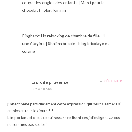
couper les ongles des enfants | Merci pour le
chocolat ! - blog féminin
Pingback: Un relooking de chambre de fille - 1 -
une étagère | Shalima bricole - blog bricolage et
cuisine
RÉPONDRE
croix de provence
IL Y A 18 ANS
j’ affectionne particlièrement cette expression qui peut aisément s’
employer tous les jours!!!!
L’ important et c’ est ce qui rassure en lisant ces jolies lignes …nous
ne sommes pas seules!