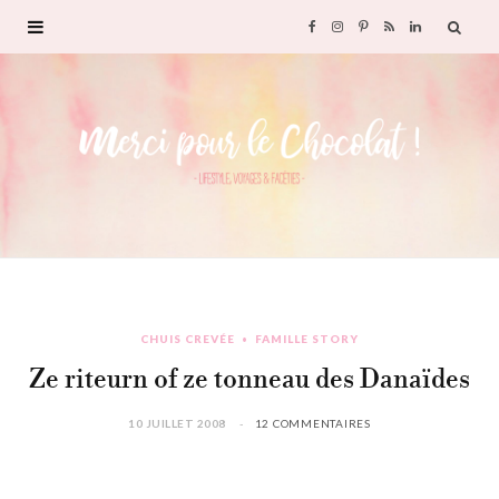
F
I
P
R
L
a
n
i
S
i
c
s
n
S
n
e
t
t
k
b
a
e
e
o
g
r
d
CHUIS CREVÉE
FAMILLE STORY
o
r
e
I
Ze riteurn of ze tonneau des Danaïdes
k
a
s
n
10 JUILLET 2008
12 COMMENTAIRES
m
t