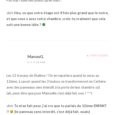
Pas mal, l’idée des jouets qu’en haut !
:dot:
Heu, vu que votre étage est 4 fois plus grand que le notre,
et que vous y avez votre chambre, crois-tu vraiment que cela
soit une bonne idée ?
RÉPONDRE
ManouG.
IL Y A 18 ANS
Les 12 travaux de Shalima ! On en reparlera quand tu seras au
12ème, à savoir quand tes 3 loulous se transformeront en Cerbère
avec des panneaux sens interdit à la porte de leur chambre :o))
(ah, peut-être que pour Mamzelle c’est déjà fait, non ? ^^)
:dot:
Tu m’as fait peur, j’ai cru que tu parlais du 12ème ENFANT
!!
(le panneau sens interdit, c’est déjà fait, ouais)