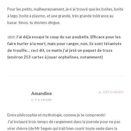
Pour les petits, malheureusement, je n’ai trouvé que les boites, boite
à lego, boite à playmo, et une grande, très grande tolérance au
bazar. Sinon, tu deviens dingue.
:dot:
J’ai déjà essayé le coup du sac poubelle. Efficace pour les
faire hurler à la mort, mais pour ranger, non, ils sont tétanisés
de trouille… ceci dit, ce matin j’ai jeté un paquet de trucs
(environ 253 cartes à jouer orphelines, notamment)
RÉPONDRE
Amandine
IL Y A 18 ANS
Entre philosophie et mythologie, comme je te comprends!
J’ai instauré trois temps de rangement dans la journée pour ne pas
virer chèvre (de Mr Seguin qui irait bien courir toute seule dans la