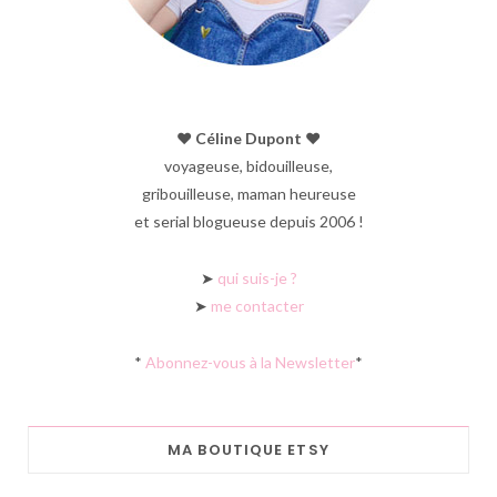
♥︎ Céline Dupont ♥︎
voyageuse, bidouilleuse,
gribouilleuse, maman heureuse
et serial blogueuse depuis 2006 !
➤
qui suis-je ?
➤
me contacter
*
Abonnez-vous à la Newsletter
*
MA BOUTIQUE ETSY