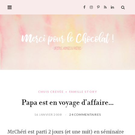
F
I
P
R
L
a
n
i
S
i
c
s
n
S
n
e
t
t
k
b
a
e
e
o
g
r
d
CHUIS CREVÉE
FAMILLE STORY
o
r
e
I
Papa est en voyage d’affaire…
k
a
s
n
16 JANVIER 2008
24 COMMENTAIRES
m
t
MrChéri est parti 2 jours (et une nuit) en séminaire