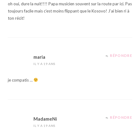
oh oui, dure la nuit!!!! Papa musicien souvent sur la route par ici. Pas
toujours facile mais c’est moins flippant que le Kosovo! J’ai bien ri à
ton récit!
RÉPONDRE
maria
IL Y A 19 ANS
je compatis …
RÉPONDRE
MadameNi
IL Y A 19 ANS