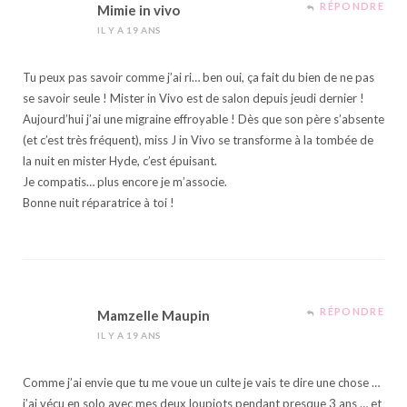
RÉPONDRE
Mimie in vivo
IL Y A 19 ANS
Tu peux pas savoir comme j’ai ri… ben oui, ça fait du bien de ne pas
se savoir seule ! Mister in Vivo est de salon depuis jeudi dernier !
Aujourd’hui j’ai une migraine effroyable ! Dès que son père s’absente
(et c’est très fréquent), miss J in Vivo se transforme à la tombée de
la nuit en mister Hyde, c’est épuisant.
Je compatis… plus encore je m’associe.
Bonne nuit réparatrice à toi !
RÉPONDRE
Mamzelle Maupin
IL Y A 19 ANS
Comme j’ai envie que tu me voue un culte je vais te dire une chose …
j’ai vécu en solo avec mes deux loupiots pendant presque 3 ans … et