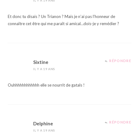
IL Y A 19 ANS
Et donc tu disais ? Un Trianon ? Mais je n’ai pas l’honneur de
connaître cet être qui me paraît si amical…dois-je y remédier ?
RÉPONDRE
Sixtine
IL Y A 19 ANS
Ouhhhhhhhhhhhh elle se nourrit de gatals !
RÉPONDRE
Delphine
IL Y A 19 ANS