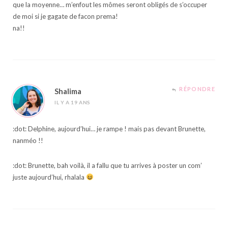
que la moyenne… m’enfout les mômes seront obligés de s’occuper
de moi si je gagate de facon prema!
na!!
RÉPONDRE
Shalima
IL Y A 19 ANS
:dot: Delphine, aujourd’hui… je rampe ! mais pas devant Brunette,
nanméo !!
:dot: Brunette, bah voilà, il a fallu que tu arrives à poster un com’
juste aujourd’hui, rhalala