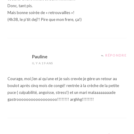
Donc, tant pis.
Mais bonne soirée de « retrouvailles »!
(4h38, le p’tit dej?! Pire que mon frere, ça!)
RÉPONDRE
Pauline
IL Y A 19 ANS
Courage, moi j’en ai qu’une et je suis crevée je gère un retour au
boulot après cinq mois de congé! rentrée à la crèche de la petite
puce ( culpabilité, angoisse, stress!) et un mari malaaaaaaaade
gastrooooooooooooooooo!!!!!!!! arghhg!!!!!!!!