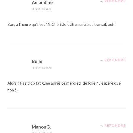
RÉPONDRE
Amandine
IL Y A 19 ANS
Bon, à l’heure qu’il est Mr Chéri doit être rentré au bercail, ouf!
RÉPONDRE
Bulle
IL Y A 19 ANS
Alors ? Pas trop fatiguée après ce mercredi de folie ? J’espère que
non !!
RÉPONDRE
ManouG.