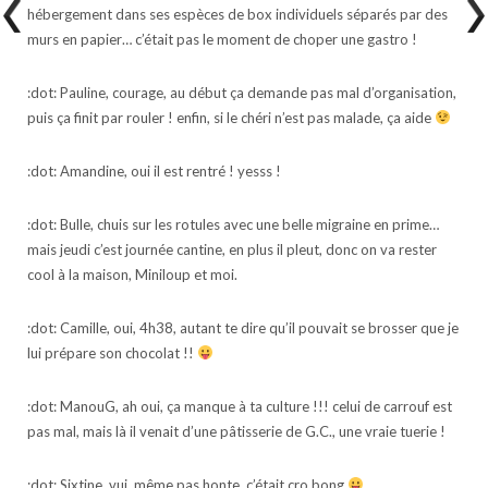
hébergement dans ses espèces de box individuels séparés par des
murs en papier… c’était pas le moment de choper une gastro !
:dot: Pauline, courage, au début ça demande pas mal d’organisation,
puis ça finit par rouler ! enfin, si le chéri n’est pas malade, ça aide
:dot: Amandine, oui il est rentré ! yesss !
:dot: Bulle, chuis sur les rotules avec une belle migraine en prime…
mais jeudi c’est journée cantine, en plus il pleut, donc on va rester
cool à la maison, Miniloup et moi.
:dot: Camille, oui, 4h38, autant te dire qu’il pouvait se brosser que je
lui prépare son chocolat !!
:dot: ManouG, ah oui, ça manque à ta culture !!! celui de carrouf est
pas mal, mais là il venait d’une pâtisserie de G.C., une vraie tuerie !
:dot: Sixtine, vui, même pas honte, c’était cro bong