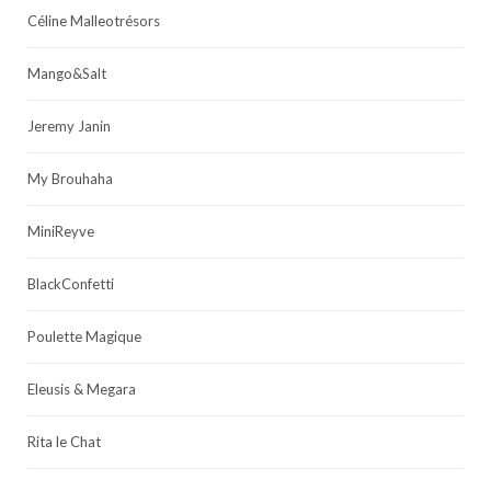
Céline Malleotrésors
Mango&Salt
Jeremy Janin
My Brouhaha
MiniReyve
BlackConfetti
Poulette Magique
Eleusis & Megara
Rita le Chat