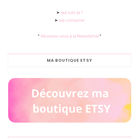
➤
qui suis-je ?
➤
me contacter
*
Abonnez-vous à la Newsletter
*
MA BOUTIQUE ETSY