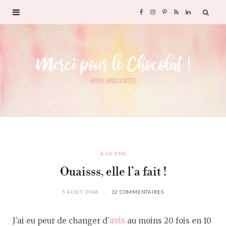
F
I
P
R
L
a
n
i
S
i
c
s
n
S
n
e
t
t
k
b
a
e
e
o
g
r
d
À LA UNE
o
r
e
I
Ouaisss, elle l’a fait !
k
a
s
n
5 AOÛT 2006
12 COMMENTAIRES
m
t
J’ai eu peur de changer d’
avis
au moins 20 fois en 10