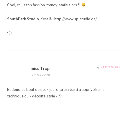
Cool, chuis top fashion-trendy-staïle alors !!
SouthPark Studio
, c’est là :
http://www.sp-studio.de/
:-))
RÉPONDRE
miss Trop
IL Y A 20 ANS
Et donc, au bout de deux jours, tu as réussi à apprivoiser la
technique du « décoiffé-style » ??