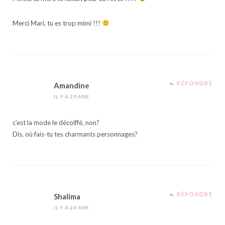
Merci Mari, tu es trop mimi !!!
RÉPONDRE
Amandine
IL Y A 20 ANS
c’est la mode le décoiffé, non?
Dis, où fais-tu tes charmants personnages?
RÉPONDRE
Shalima
IL Y A 20 ANS