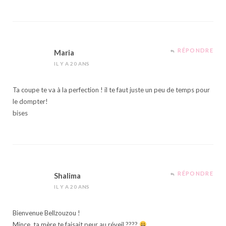
RÉPONDRE
Maria
IL Y A 20 ANS
Ta coupe te va à la perfection ! il te faut juste un peu de temps pour
le dompter!
bises
RÉPONDRE
Shalima
IL Y A 20 ANS
Bienvenue Bellzouzou !
Mince, ta mère te faisait peur au réveil ????