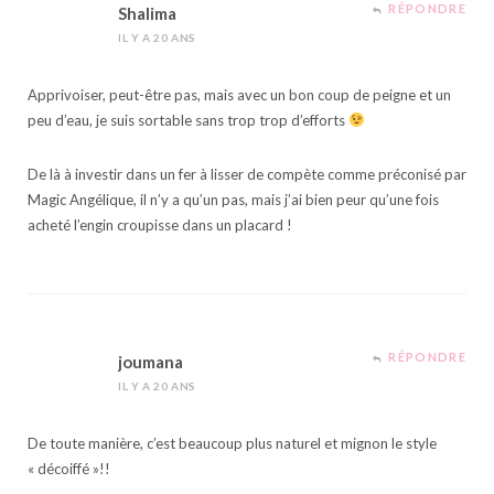
RÉPONDRE
Shalima
IL Y A 20 ANS
Apprivoiser, peut-être pas, mais avec un bon coup de peigne et un
peu d’eau, je suis sortable sans trop trop d’efforts
De là à investir dans un fer à lisser de compète comme préconisé par
Magic Angélique, il n’y a qu’un pas, mais j’ai bien peur qu’une fois
acheté l’engin croupisse dans un placard !
RÉPONDRE
joumana
IL Y A 20 ANS
De toute manière, c’est beaucoup plus naturel et mignon le style
« décoiffé »!!