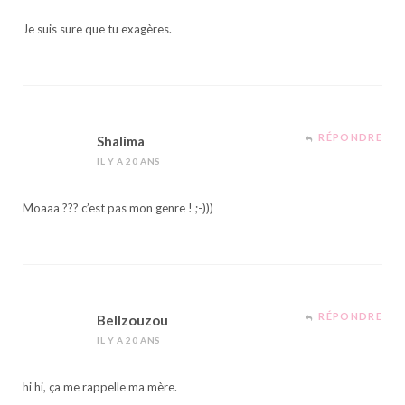
Je suis sure que tu exagères.
RÉPONDRE
Shalima
IL Y A 20 ANS
Moaaa ??? c’est pas mon genre ! ;-)))
RÉPONDRE
Bellzouzou
IL Y A 20 ANS
hi hi, ça me rappelle ma mère.