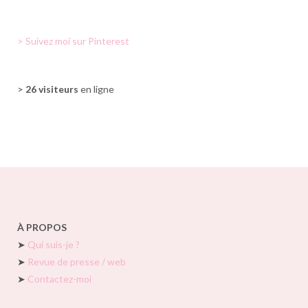
> Suivez moi sur Pinterest
>
26 visiteurs
en ligne
À PROPOS
➤
Qui suis-je ?
➤
Revue de presse / web
➤
Contactez-moi