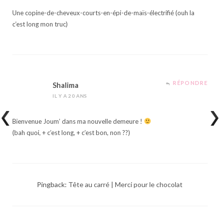
Une copine-de-cheveux-courts-en-épi-de-maïs-électrifié (ouh la
c’est long mon truc)
RÉPONDRE
Shalima
IL Y A 20 ANS
Bienvenue Joum’ dans ma nouvelle demeure !
(bah quoi, + c’est long, + c’est bon, non ??)
Pingback:
Tête au carré | Merci pour le chocolat