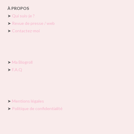
À PROPOS
➤
Qui suis-je ?
➤
Revue de presse / web
➤
Contactez-moi
➤
Ma Blogroll
➤
F.A.Q
➤
Mentions légales
➤
Politique de confidentialité