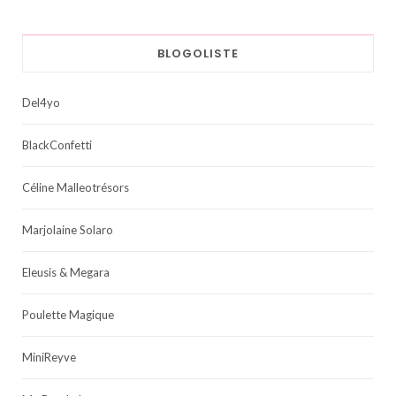
BLOGOLISTE
Del4yo
BlackConfetti
Céline Malleotrésors
Marjolaine Solaro
Eleusis & Megara
Poulette Magique
MiniReyve