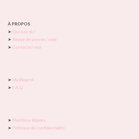
À PROPOS
➤
Qui suis-je ?
➤
Revue de presse / web
➤
Contactez-moi
➤
Ma Blogroll
➤
F.A.Q
➤
Mentions légales
➤
Politique de confidentialité