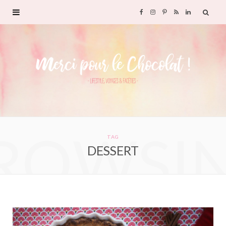
F
I
P
R
L
a
n
i
S
i
c
s
n
S
n
e
t
t
k
b
a
e
e
ROWSI
o
g
r
d
TAG
DESSERT
o
r
e
I
k
a
s
n
m
t