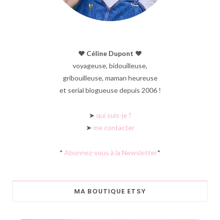
♥︎ Céline Dupont ♥︎
voyageuse, bidouilleuse,
gribouilleuse, maman heureuse
et serial blogueuse depuis 2006 !
➤
qui suis-je ?
➤
me contacter
*
Abonnez-vous à la Newsletter
*
MA BOUTIQUE ETSY