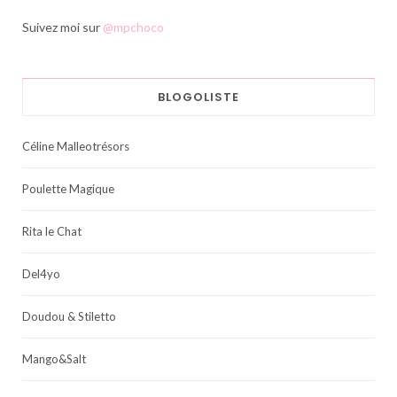
Suivez moi sur
@mpchoco
BLOGOLISTE
Céline Malleotrésors
Poulette Magique
Rita le Chat
Del4yo
Doudou & Stiletto
Mango&Salt