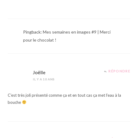
Pingback:
Mes semaines en images #9 | Merci
pour le chocolat !
RÉPONDRE
Joëlle
IL Y A 10 ANS
C’est très joli présenté comme ça et en tout cas ça met l’eau à la
bouche