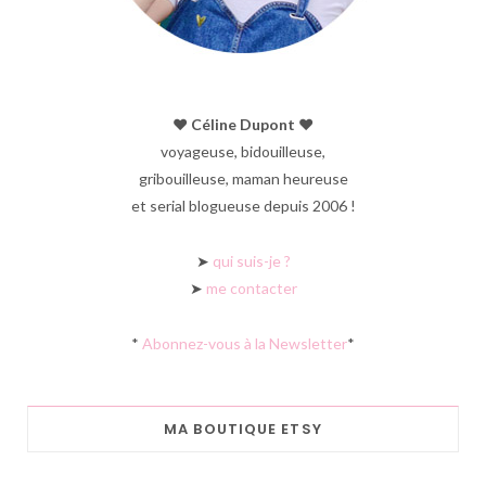
♥︎ Céline Dupont ♥︎
voyageuse, bidouilleuse,
gribouilleuse, maman heureuse
et serial blogueuse depuis 2006 !
➤
qui suis-je ?
➤
me contacter
*
Abonnez-vous à la Newsletter
*
MA BOUTIQUE ETSY