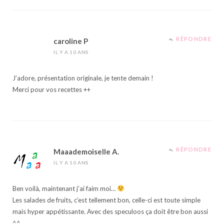
RÉPONDRE
caroline P
IL Y A 10 ANS
J’adore, présentation originale, je tente demain !
Merci pour vos recettes ++
RÉPONDRE
Maaademoiselle A.
IL Y A 10 ANS
Ben voilà, maintenant j’ai faim moi…
Les salades de fruits, c’est tellement bon, celle-ci est toute simple
mais hyper appétissante. Avec des speculoos ça doit être bon aussi
^^