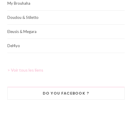
My Brouhaha
Doudou & Stiletto
Eleusis & Megara
Del4yo
> Voir tous les liens
DO YOU FACEBOOK ?