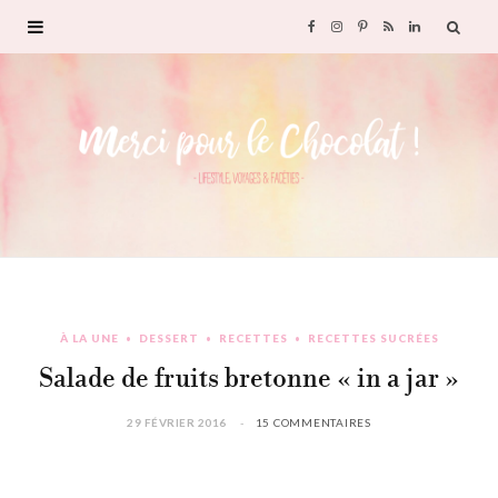
F
I
P
R
L
a
n
i
S
i
c
s
n
S
n
e
t
t
k
b
a
e
e
o
g
r
d
À LA UNE
DESSERT
RECETTES
RECETTES SUCRÉES
o
r
e
I
Salade de fruits bretonne « in a jar »
k
a
s
n
29 FÉVRIER 2016
15 COMMENTAIRES
m
t