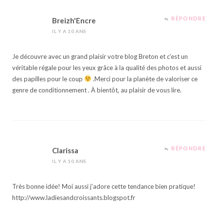
RÉPONDRE
Breizh'Encre
IL Y A 10 ANS
Je découvre avec un grand plaisir votre blog Breton et c’est un
véritable régale pour les yeux grâce à la qualité des photos et aussi
des papilles pour le coup
.Merci pour la planète de valoriser ce
genre de conditionnement . À bientôt, au plaisir de vous lire.
RÉPONDRE
Clarissa
IL Y A 10 ANS
Très bonne idée! Moi aussi j’adore cette tendance bien pratique!
http://www.ladiesandcroissants.blogspot.fr