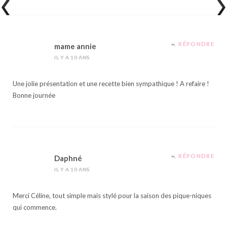
RÉPONDRE
mame annie
IL Y A 10 ANS
Une jolie présentation et une recette bien sympathique ! A refaire !
Bonne journée
RÉPONDRE
Daphné
IL Y A 10 ANS
Merci Céline, tout simple mais stylé pour la saison des pique-niques
qui commence.