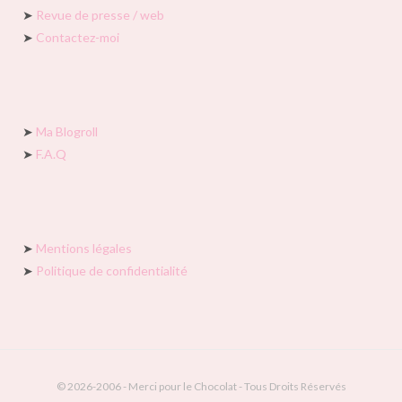
➤
Revue de presse / web
➤
Contactez-moi
➤
Ma Blogroll
➤
F.A.Q
➤
Mentions légales
➤
Politique de confidentialité
© 2026-2006 - Merci pour le Chocolat - Tous Droits Réservés