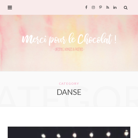
F
I
P
R
L
a
n
i
S
i
c
s
n
S
n
e
t
t
k
b
a
e
e
ATEGO
o
g
r
d
CATEGORY
DANSE
o
r
e
I
k
a
s
n
m
t