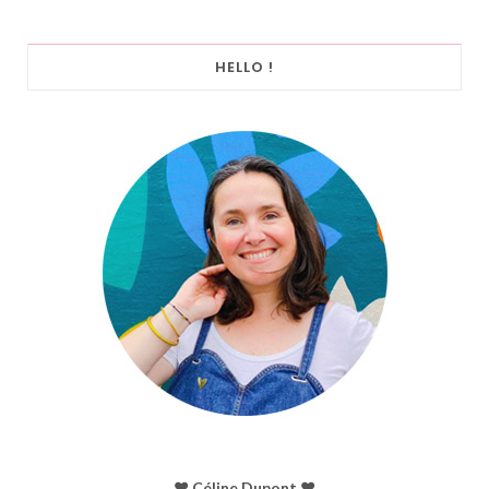
HELLO !
♥︎ Céline Dupont ♥︎