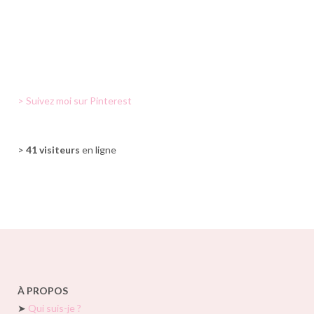
> Suivez moi sur Pinterest
>
41 visiteurs
en ligne
À PROPOS
➤
Qui suis-je ?