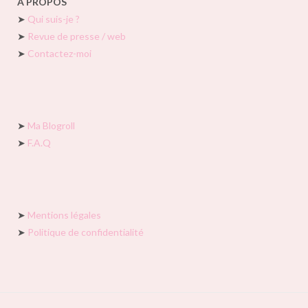
À PROPOS
➤
Qui suis-je ?
➤
Revue de presse / web
➤
Contactez-moi
➤
Ma Blogroll
➤
F.A.Q
➤
Mentions légales
➤
Politique de confidentialité