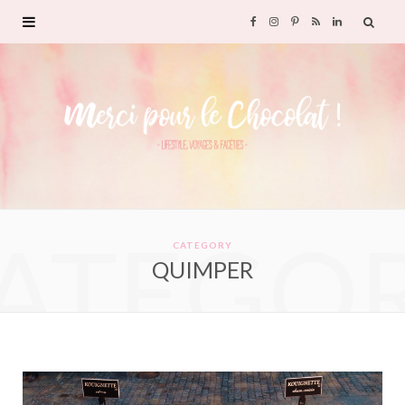
F
I
P
R
L
a
n
i
S
i
c
s
n
S
n
e
t
t
k
b
a
e
e
ATEGO
o
g
r
d
CATEGORY
QUIMPER
o
r
e
I
k
a
s
n
m
t