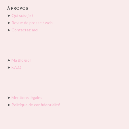
À PROPOS
➤
Qui suis-je ?
➤
Revue de presse / web
➤
Contactez-moi
➤
Ma Blogroll
➤
F.A.Q
➤
Mentions légales
➤
Politique de confidentialité