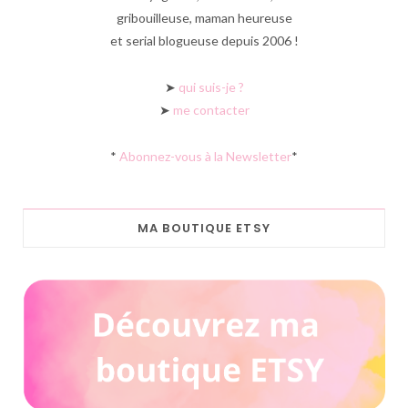
gribouilleuse, maman heureuse
et serial blogueuse depuis 2006 !
➤
qui suis-je ?
➤
me contacter
*
Abonnez-vous à la Newsletter
*
MA BOUTIQUE ETSY