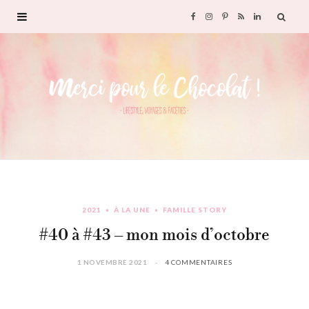
F
I
P
R
L
a
n
i
S
i
c
s
n
S
n
e
t
t
k
b
a
e
e
o
g
r
d
2021
À LA UNE
FAMILLE STORY
o
r
e
I
#40 à #43 – mon mois d’octobre
k
a
s
n
1 NOVEMBRE 2021
4 COMMENTAIRES
m
t