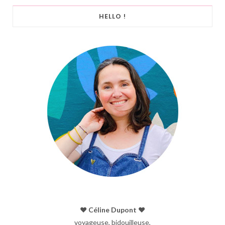
HELLO !
♥︎ Céline Dupont ♥︎
voyageuse, bidouilleuse,