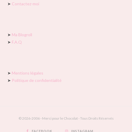
➤
Contactez-moi
➤
Ma Blogroll
➤
F.A.Q
➤
Mentions légales
➤
Politique de confidentialité
© 2026-2006 - Merci pour le Chocolat - Tous Droits Réservés
FACEBOOK
INSTAGRAM