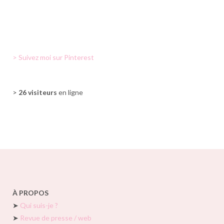
> Suivez moi sur Pinterest
>
26 visiteurs
en ligne
À PROPOS
➤
Qui suis-je ?
➤
Revue de presse / web