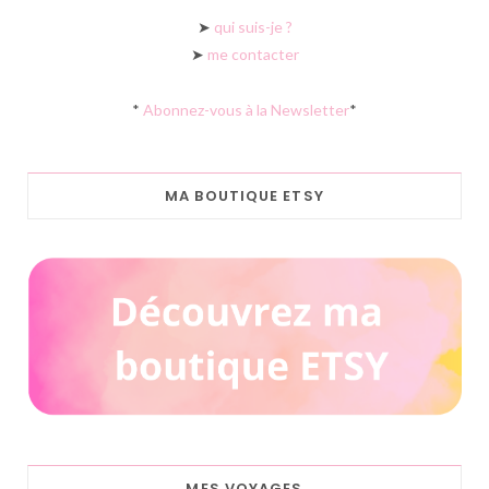
➤
qui suis-je ?
➤
me contacter
*
Abonnez-vous à la Newsletter
*
MA BOUTIQUE ETSY
MES VOYAGES