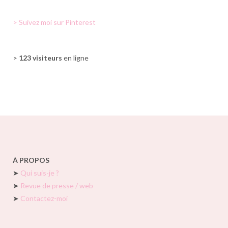
> Suivez moi sur Pinterest
>
123 visiteurs
en ligne
À PROPOS
➤
Qui suis-je ?
➤
Revue de presse / web
➤
Contactez-moi