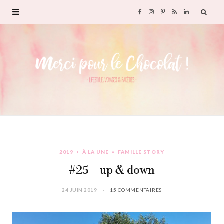
F
I
P
R
L
a
n
i
S
i
c
s
n
S
n
e
t
t
k
b
a
e
e
o
g
r
d
2019
À LA UNE
FAMILLE STORY
o
r
e
I
#25 – up & down
k
a
s
n
24 JUIN 2019
15 COMMENTAIRES
m
t