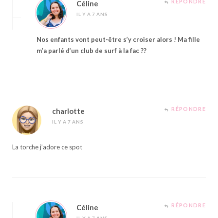
RÉPONDRE
Céline
IL Y A 7 ANS
Nos enfants vont peut-être s’y croiser alors ! Ma fille
m’a parlé d’un club de surf à la fac ??
RÉPONDRE
charlotte
IL Y A 7 ANS
La torche j’adore ce spot
RÉPONDRE
Céline
IL Y A 7 ANS