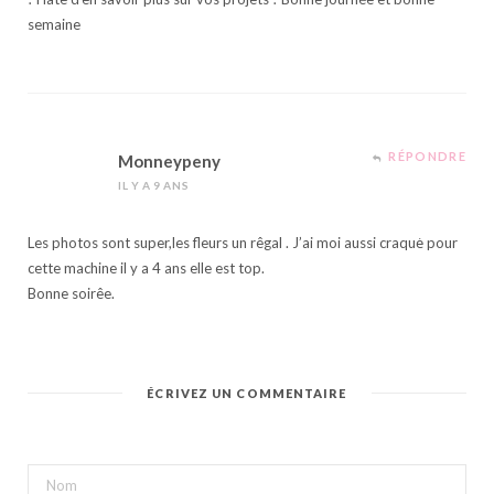
semaine
RÉPONDRE
Monneypeny
IL Y A 9 ANS
Les photos sont super,les fleurs un rêgal . J’ai moi aussi craquė pour
cette machine il y a 4 ans elle est top.
Bonne soirêe.
ÉCRIVEZ UN COMMENTAIRE