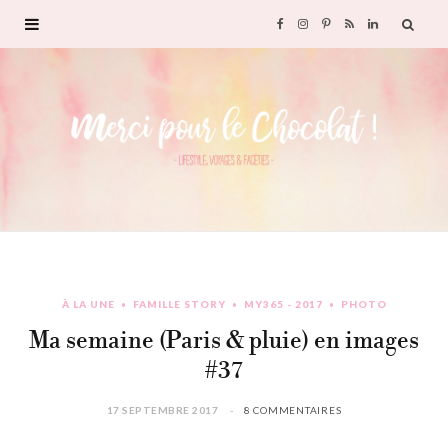
F
I
P
R
L
a
n
i
S
i
c
s
n
S
n
e
t
t
k
b
a
e
e
o
g
r
d
À LA UNE
FAMILLE STORY
MY365 - 2017
PHOTO
o
r
e
I
Ma semaine (Paris & pluie) en images
k
a
s
n
#37
m
t
17 SEPTEMBRE 2017
8 COMMENTAIRES