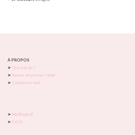
À PROPOS
➤
Qui suis-je ?
➤
Revue de presse / web
➤
Contactez-moi
➤
Ma Blogroll
➤
F.A.Q