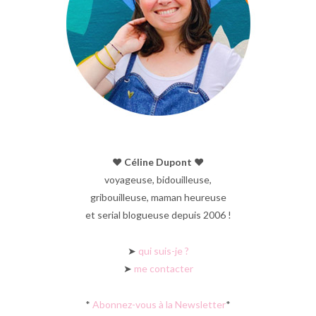
♥︎ Céline Dupont ♥︎
voyageuse, bidouilleuse,
gribouilleuse, maman heureuse
et serial blogueuse depuis 2006 !
➤
qui suis-je ?
➤
me contacter
*
Abonnez-vous à la Newsletter
*