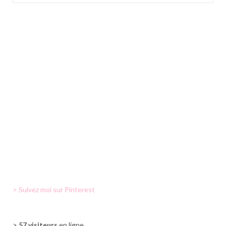
> Suivez moi sur Pinterest
>
57 visiteurs
en ligne