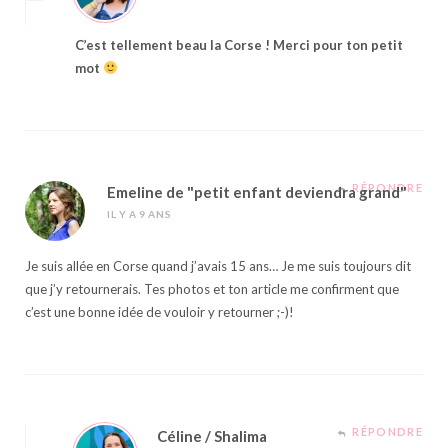
C’est tellement beau la Corse ! Merci pour ton petit
mot
RÉPONDRE
Emeline de "petit enfant deviendra grand"
IL Y A 9 ANS
Je suis allée en Corse quand j’avais 15 ans… Je me suis toujours dit
que j’y retournerais. Tes photos et ton article me confirment que
c’est une bonne idée de vouloir y retourner ;-)!
RÉPONDRE
Céline / Shalima