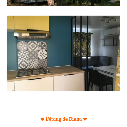
♥︎ L’étang de Diana ♥︎