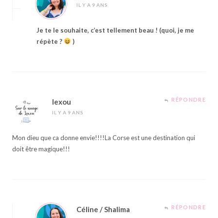
IL Y A 9 ANS
Je te le souhaite, c’est tellement beau ! (quoi, je me
répète ?
)
RÉPONDRE
lexou
IL Y A 9 ANS
Mon dieu que ca donne envie!!!!La Corse est une destination qui
doit être magique!!!
RÉPONDRE
Céline / Shalima