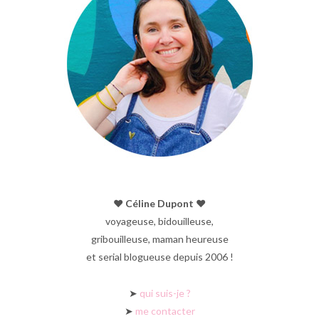
♥︎ Céline Dupont ♥︎
voyageuse, bidouilleuse,
gribouilleuse, maman heureuse
et serial blogueuse depuis 2006 !
➤
qui suis-je ?
➤
me contacter