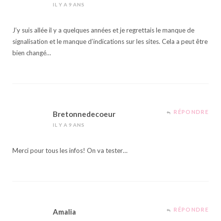
IL Y A 9 ANS
J’y suis allée il y a quelques années et je regrettais le manque de
signalisation et le manque d’indications sur les sites. Cela a peut être
bien changé…
RÉPONDRE
Bretonnedecoeur
IL Y A 9 ANS
Merci pour tous les infos! On va tester…
RÉPONDRE
Amalia