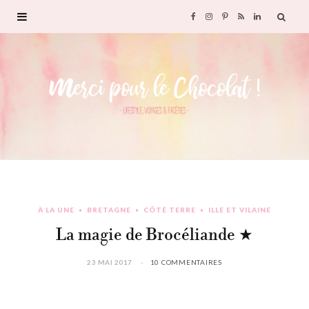
F
I
P
R
L
a
n
i
S
i
c
s
n
S
n
e
t
t
k
b
a
e
e
o
g
r
d
À LA UNE
BRETAGNE
CÔTÉ TERRE
ILLE ET VILAINE
o
r
e
I
La magie de Brocéliande ★
k
a
s
n
23 MAI 2017
10 COMMENTAIRES
m
t