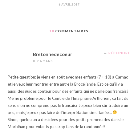
6 AVRIL 2017
10
COMMENTAIRES
RÉPONDRE
Bretonnedecoeur
IL Y A 9 ANS
Petite question: je viens en août avec mes enfants (7 + 10) à Carnac
et je veux leur montrer entre autre la Brocéliande. Est-ce qu’il y a
aussi des guides conteur pour des enfants qui ne parle pas francais?
Même problème pour le Centre de l’Imaginaire Arthurien , ca fait du
sens si on ne comprend pas le francais? Je peux bien sûr traduire un
peu, mais je peux pas faire de l’interprétation simultanée…
Sinon, quelqu’un a des idées pour des petits promenades dans le
Morbihan pour enfants pas trop fans de la randonnée?