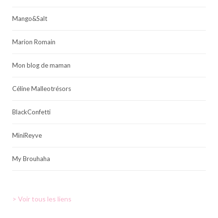
Mango&Salt
Marion Romain
Mon blog de maman
Céline Malleotrésors
BlackConfetti
MiniReyve
My Brouhaha
> Voir tous les liens