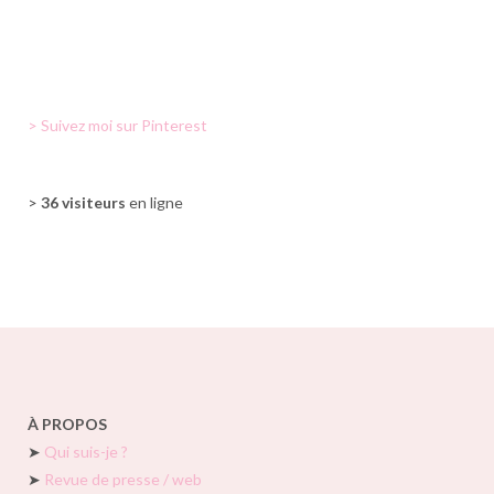
> Suivez moi sur Pinterest
>
36 visiteurs
en ligne
À PROPOS
➤
Qui suis-je ?
➤
Revue de presse / web