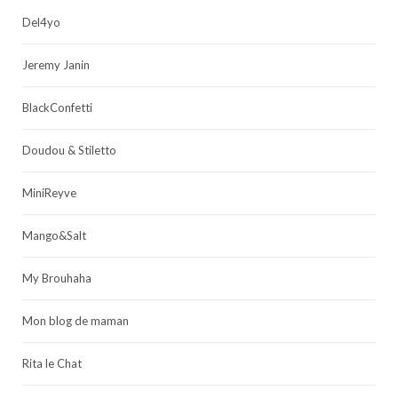
Del4yo
Jeremy Janin
BlackConfetti
Doudou & Stiletto
MiniReyve
Mango&Salt
My Brouhaha
Mon blog de maman
Rita le Chat