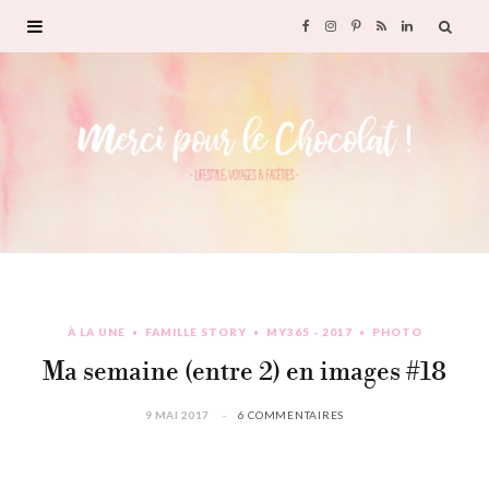
F
I
P
R
L
a
n
i
S
i
c
s
n
S
n
e
t
t
k
b
a
e
e
o
g
r
d
À LA UNE
FAMILLE STORY
MY365 - 2017
PHOTO
o
r
e
I
Ma semaine (entre 2) en images #18
k
a
s
n
9 MAI 2017
6 COMMENTAIRES
m
t