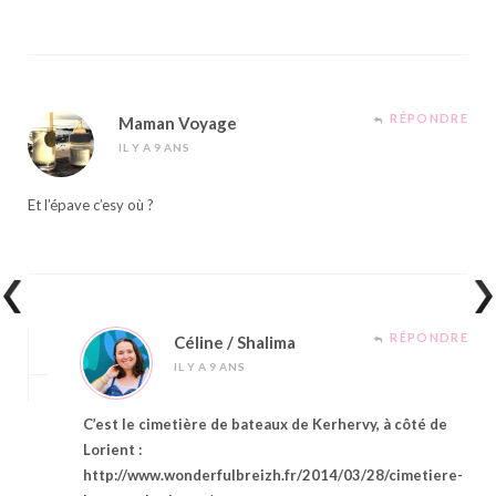
RÉPONDRE
Maman Voyage
IL Y A 9 ANS
Et l’épave c’esy où ?
RÉPONDRE
Céline / Shalima
IL Y A 9 ANS
C’est le cimetière de bateaux de Kerhervy, à côté de
Lorient :
http://www.wonderfulbreizh.fr/2014/03/28/cimetiere-