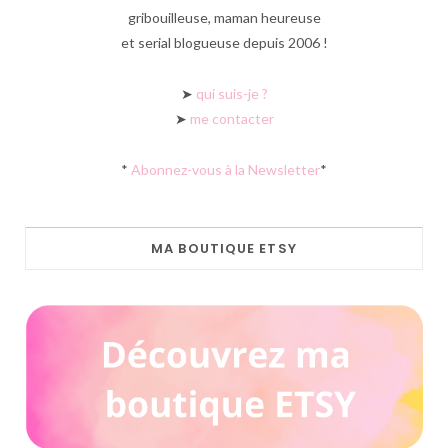
gribouilleuse, maman heureuse
et serial blogueuse depuis 2006 !
➤
qui suis-je ?
➤
me contacter
*
Abonnez-vous à la Newsletter
*
MA BOUTIQUE ETSY