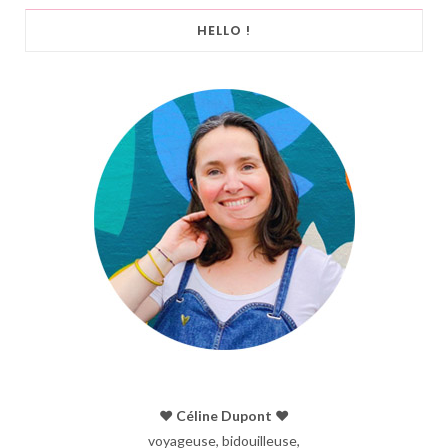
HELLO !
♥︎ Céline Dupont ♥︎
voyageuse, bidouilleuse,