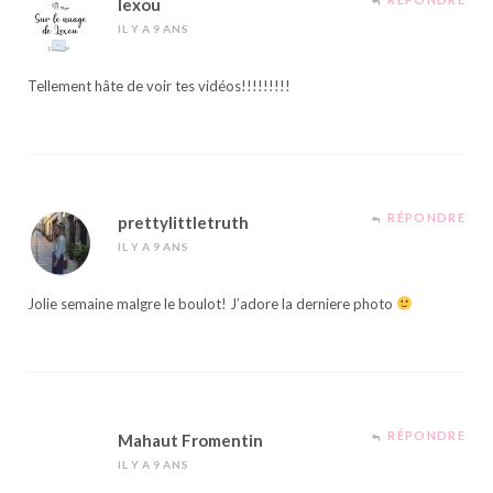
lexou
IL Y A 9 ANS
Tellement hâte de voir tes vidéos!!!!!!!!!
RÉPONDRE
prettylittletruth
IL Y A 9 ANS
Jolie semaine malgre le boulot! J’adore la derniere photo
RÉPONDRE
Mahaut Fromentin
IL Y A 9 ANS