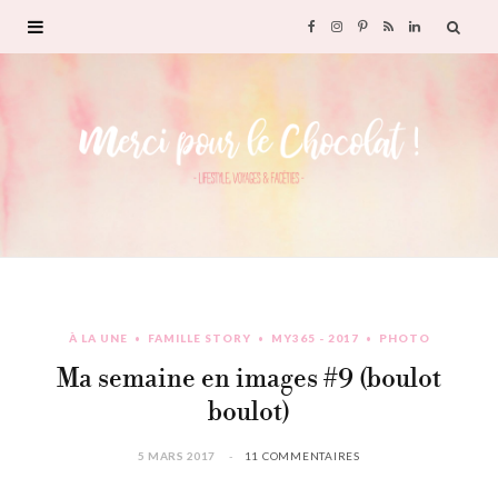
F
I
P
R
L
a
n
i
S
i
c
s
n
S
n
e
t
t
k
b
a
e
e
o
g
r
d
À LA UNE
FAMILLE STORY
MY365 - 2017
PHOTO
o
r
e
I
Ma semaine en images #9 (boulot
k
a
s
n
boulot)
m
t
5 MARS 2017
11 COMMENTAIRES