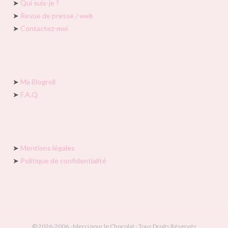
➤
Qui suis-je ?
➤
Revue de presse / web
➤
Contactez-moi
➤
Ma Blogroll
➤
F.A.Q
➤
Mentions légales
➤
Politique de confidentialité
© 2026-2006 - Merci pour le Chocolat - Tous Droits Réservés