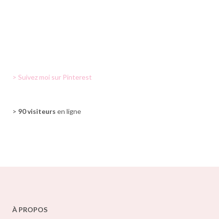
> Suivez moi sur Pinterest
>
90 visiteurs
en ligne
À PROPOS