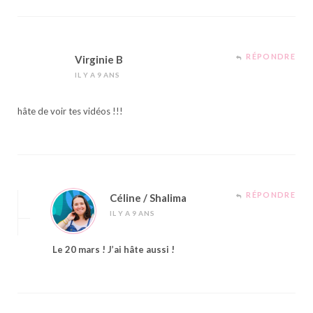
RÉPONDRE
Virginie B
IL Y A 9 ANS
hâte de voir tes vidéos !!!
RÉPONDRE
Céline / Shalima
IL Y A 9 ANS
Le 20 mars ! J’ai hâte aussi !