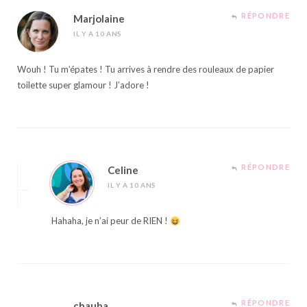
RÉPONDRE
Marjolaine
IL Y A 10 ANS
Wouh ! Tu m’épates ! Tu arrives à rendre des rouleaux de papier
toilette super glamour ! J’adore !
RÉPONDRE
Celine
IL Y A 10 ANS
Hahaha, je n’ai peur de RIEN !
RÉPONDRE
chauba