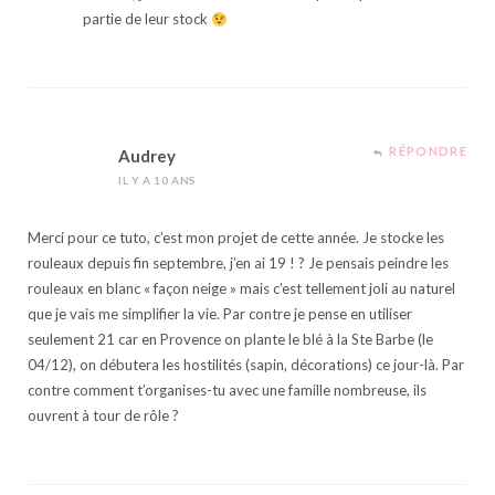
partie de leur stock
RÉPONDRE
Audrey
IL Y A 10 ANS
Merci pour ce tuto, c’est mon projet de cette année. Je stocke les
rouleaux depuis fin septembre, j’en ai 19 ! ? Je pensais peindre les
rouleaux en blanc « façon neige » mais c’est tellement joli au naturel
que je vais me simplifier la vie. Par contre je pense en utiliser
seulement 21 car en Provence on plante le blé à la Ste Barbe (le
04/12), on débutera les hostilités (sapin, décorations) ce jour-là. Par
contre comment t’organises-tu avec une famille nombreuse, ils
ouvrent à tour de rôle ?