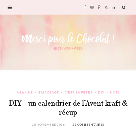
F
I
P
R
L
a
n
i
S
i
c
s
n
S
n
e
t
t
k
b
a
e
e
o
g
r
d
À LA UNE
BRICOLAGE
C'EST LA FÊTE !
DIY
NOËL
o
r
e
I
DIY – un calendrier de l’Avent kraft &
k
a
s
n
récup
m
t
18 NOVEMBRE 2016
25 COMMENTAIRES