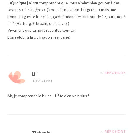
;-)Quoique j’ai cru comprendre que vous aimiez bien gouter à des
saveurs « étrangères » (japonais, mexicain, burgers, …) mais une
bonne baguette française, ça doit manquer au bout de 15jours, non?
! ^^ (Hashtag: # le pain, c’est la vie!)
Vivement que tu nous racontes tout ça!
Bon retour à la civilisation Française!
RÉPONDRE
Lili
IL Y A 11 ANS
Ah, je comprends le blues… Hâte d’en voir plus !
RÉPONDRE
Tiphanie