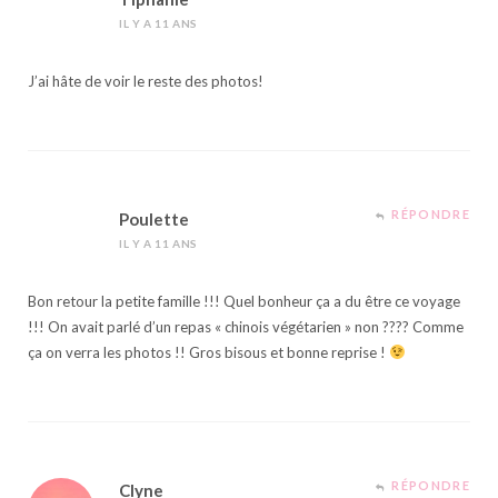
IL Y A 11 ANS
J’ai hâte de voir le reste des photos!
RÉPONDRE
Poulette
IL Y A 11 ANS
Bon retour la petite famille !!! Quel bonheur ça a du être ce voyage
!!! On avait parlé d’un repas « chinois végétarien » non ???? Comme
ça on verra les photos !! Gros bisous et bonne reprise !
RÉPONDRE
Clyne