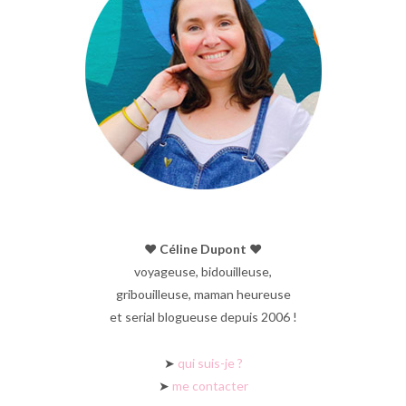
♥︎ Céline Dupont ♥︎
voyageuse, bidouilleuse,
gribouilleuse, maman heureuse
et serial blogueuse depuis 2006 !
➤
qui suis-je ?
➤
me contacter