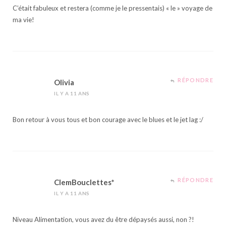
C’était fabuleux et restera (comme je le pressentais) « le » voyage de
ma vie!
RÉPONDRE
Olivia
IL Y A 11 ANS
Bon retour à vous tous et bon courage avec le blues et le jet lag :/
RÉPONDRE
ClemBouclettes*
IL Y A 11 ANS
Niveau Alimentation, vous avez du être dépaysés aussi, non ?!