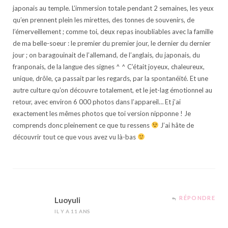
japonais au temple. L’immersion totale pendant 2 semaines, les yeux
qu’en prennent plein les mirettes, des tonnes de souvenirs, de
l’émerveillement ; comme toi, deux repas inoubliables avec la famille
de ma belle-soeur : le premier du premier jour, le dernier du dernier
jour ; on baragouinait de l’allemand, de l’anglais, du japonais, du
franponais, de la langue des signes ^ ^ C’était joyeux, chaleureux,
unique, drôle, ça passait par les regards, par la spontanéité. Et une
autre culture qu’on découvre totalement, et le jet-lag émotionnel au
retour, avec environ 6 000 photos dans l’appareil… Et j’ai
exactement les mêmes photos que toi version nipponne ! Je
comprends donc pleinement ce que tu ressens
J’ai hâte de
découvrir tout ce que vous avez vu là-bas
RÉPONDRE
Luoyuli
IL Y A 11 ANS