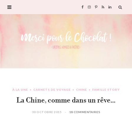
F
I
P
R
L
a
n
i
S
i
c
s
n
S
n
e
t
t
k
b
a
e
e
o
g
r
d
À LA UNE
CARNETS DE VOYAGE
CHINE
FAMILLE STORY
o
r
e
I
La Chine, comme dans un rêve…
k
a
s
n
30 OCTOBRE 2015
18 COMMENTAIRES
m
t