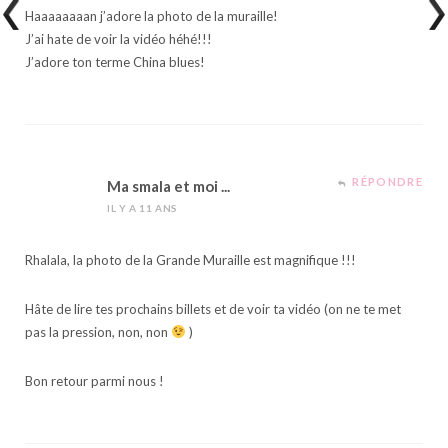
Haaaaaaaan j’adore la photo de la muraille!
J’ai hate de voir la vidéo héhé!!!
J’adore ton terme China blues!
RÉPONDRE
Ma smala et moi ...
IL Y A 11 ANS
Rhalala, la photo de la Grande Muraille est magnifique !!!
Hâte de lire tes prochains billets et de voir ta vidéo (on ne te met
pas la pression, non, non
)
Bon retour parmi nous !