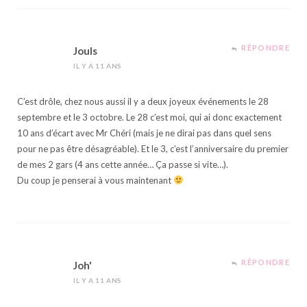
RÉPONDRE
Jouls
IL Y A 11 ANS
C’est drôle, chez nous aussi il y a deux joyeux événements le 28
septembre et le 3 octobre. Le 28 c’est moi, qui ai donc exactement
10 ans d’écart avec Mr Chéri (mais je ne dirai pas dans quel sens
pour ne pas être désagréable). Et le 3, c’est l’anniversaire du premier
de mes 2 gars (4 ans cette année… Ça passe si vite…).
Du coup je penserai à vous maintenant
RÉPONDRE
Joh'
IL Y A 11 ANS