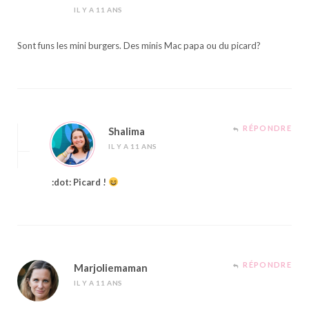
IL Y A 11 ANS
Sont funs les mini burgers. Des minis Mac papa ou du picard?
RÉPONDRE
Shalima
IL Y A 11 ANS
:dot: Picard !
RÉPONDRE
Marjoliemaman
IL Y A 11 ANS