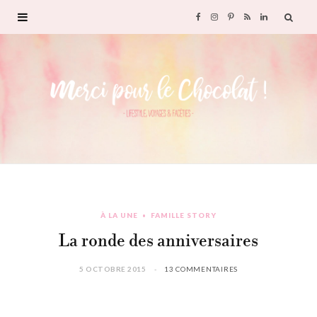
F
I
P
R
L
a
n
i
S
i
c
s
n
S
n
e
t
t
k
b
a
e
e
o
g
r
d
À LA UNE
FAMILLE STORY
o
r
e
I
La ronde des anniversaires
k
a
s
n
5 OCTOBRE 2015
13 COMMENTAIRES
m
t