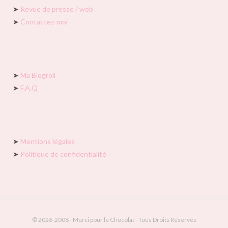
➤
Revue de presse / web
➤
Contactez-moi
➤
Ma Blogroll
➤
F.A.Q
➤
Mentions légales
➤
Politique de confidentialité
© 2026-2006 - Merci pour le Chocolat - Tous Droits Réservés