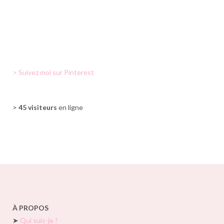
> Suivez moi sur Pinterest
>
45 visiteurs
en ligne
À PROPOS
➤
Qui suis-je ?