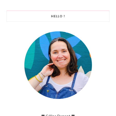
HELLO !
♥︎ Céline Dupont ♥︎