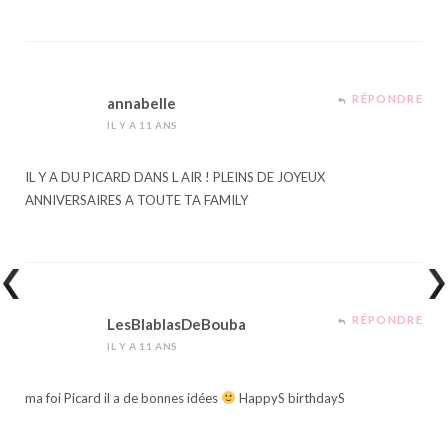
RÉPONDRE
annabelle
IL Y A 11 ANS
IL Y A DU PICARD DANS L AIR ! PLEINS DE JOYEUX
ANNIVERSAIRES A TOUTE TA FAMILY
RÉPONDRE
LesBlablasDeBouba
IL Y A 11 ANS
ma foi Picard il a de bonnes idées
HappyS birthdayS