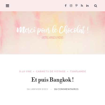
F
I
P
R
L
a
n
i
S
i
c
s
n
S
n
e
t
t
k
b
a
e
e
o
g
r
d
À LA UNE
CARNETS DE VOYAGE
THAÏLANDE
o
r
e
I
Et puis Bangkok !
k
a
s
n
16 JANVIER 2015
18 COMMENTAIRES
m
t