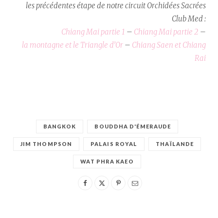
les précédentes étape de notre circuit Orchidées Sacrées
Club Med :
Chiang Mai partie 1
–
Chiang Mai partie 2
–
la montagne et le Triangle d’Or
–
Chiang Saen et Chiang
Rai
BANGKOK
BOUDDHA D'ÉMERAUDE
JIM THOMPSON
PALAIS ROYAL
THAÏLANDE
WAT PHRA KAEO