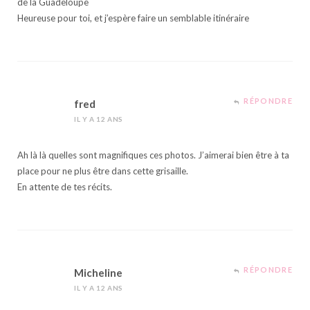
de la Guadeloupe
Heureuse pour toi, et j’espère faire un semblable itinéraire
RÉPONDRE
fred
IL Y A 12 ANS
Ah là là quelles sont magnifiques ces photos. J’aimerai bien être à ta
place pour ne plus être dans cette grisaille.
En attente de tes récits.
RÉPONDRE
Micheline
IL Y A 12 ANS