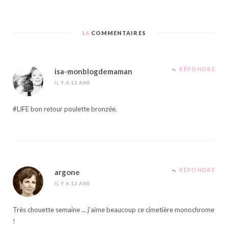
16
COMMENTAIRES
RÉPONDRE
isa-monblogdemaman
IL Y A 12 ANS
#LIFE bon retour poulette bronzée.
RÉPONDRE
argone
IL Y A 12 ANS
Très chouette semaine … j’aime beaucoup ce cimetière monochrome
!