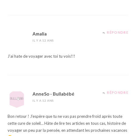
RÉPONDRE
Amalia
IL Y A 12 ANS
J’ai hate de voyager avec toi tu vois!!!
RÉPONDRE
AnneSo - Bullabébé
IL Y A 12 ANS
Bon retour ! J’espère que tu ne vas pas prendre froid après toute
cette cure de soleil… Hâte de lire tes articles en tous cas, histoire de
voyager un peu par la pensée, en attendant les prochaines vacances