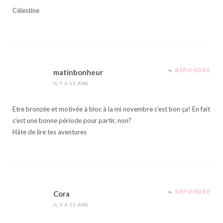
Célestine
RÉPONDRE
matinbonheur
IL Y A 12 ANS
Etre bronzée et motivée à bloc à la mi novembre c’est bon ça! En fait
c’est une bonne période pour partir, non?
Hâte de lire tes aventures
RÉPONDRE
Cora
IL Y A 12 ANS