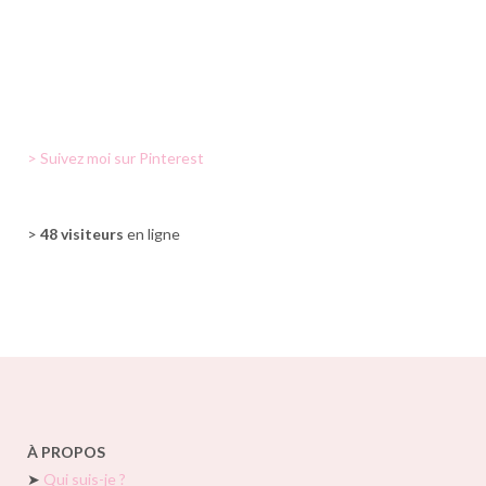
> Suivez moi sur Pinterest
>
48 visiteurs
en ligne
À PROPOS
➤
Qui suis-je ?