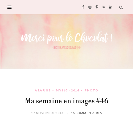
F
I
P
R
L
a
n
i
S
i
c
s
n
S
n
e
t
t
k
b
a
e
e
o
g
r
d
À LA UNE
MY365 - 2014
PHOTO
o
r
e
I
Ma semaine en images #46
k
a
s
n
17 NOVEMBRE 2014
16 COMMENTAIRES
m
t