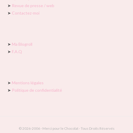
➤
Revue de presse / web
➤
Contactez-moi
➤
Ma Blogroll
➤
F.A.Q
➤
Mentions légales
➤
Politique de confidentialité
© 2026-2006 - Merci pour le Chocolat - Tous Droits Réservés