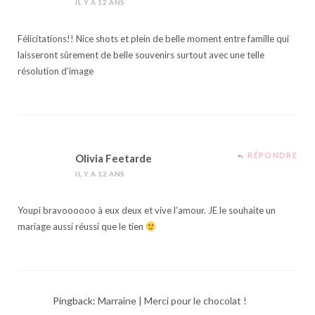
IL Y A 12 ANS
Félicitations!! Nice shots et plein de belle moment entre famille qui
laisseront sûrement de belle souvenirs surtout avec une telle
résolution d’image
RÉPONDRE
Olivia Feetarde
IL Y A 12 ANS
Youpi bravoooooo à eux deux et vive l’amour. JE le souhaite un
mariage aussi réussi que le tien
Pingback:
Marraine | Merci pour le chocolat !