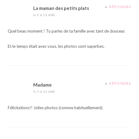
RÉPONDRE
La maman des petits plats
IL Y A 12 ANS
Quel beau moment ! Tu parles de ta famille avec tant de douceur.
Et le temps était avec vous, les photos sont superbes.
RÉPONDRE
Madame
IL Y A 12 ANS
Félicitations!! Jolies photos (comme habituellement).