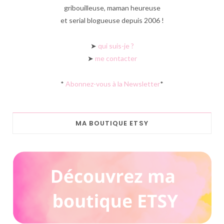
gribouilleuse, maman heureuse
et serial blogueuse depuis 2006 !
➤
qui suis-je ?
➤
me contacter
*
Abonnez-vous à la Newsletter
*
MA BOUTIQUE ETSY