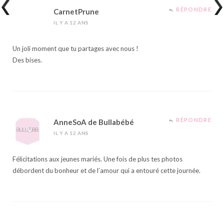
RÉPONDRE
CarnetPrune
IL Y A 12 ANS
Un joli moment que tu partages avec nous !
Des bises.
RÉPONDRE
AnneSoA de Bullabébé
IL Y A 12 ANS
Félicitations aux jeunes mariés. Une fois de plus tes photos
débordent du bonheur et de l’amour qui a entouré cette journée.