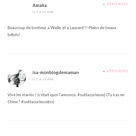
RÉPONDRE
Amalia
IL Y A 12 ANS
Beaucoup de bonheur a Weilin et a Laurent!!! Pleins de beaux
bébés!
RÉPONDRE
isa-monblogdemaman
IL Y A 12 ANS
Vive les mariés ! (c’était quoi l’annonce. #ouhlacurieuse) (Tu iras en
Chine ? #ouhlacurieusebis)