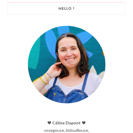
HELLO !
♥︎ Céline Dupont ♥︎
voyageuse, bidouilleuse,