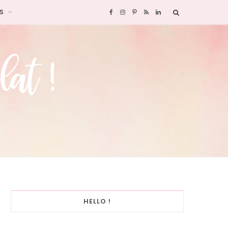
S
F
I
P
R
L
a
n
i
S
i
c
s
n
S
n
e
t
t
k
b
a
e
e
o
g
r
d
o
r
e
I
k
a
s
n
HELLO !
m
t