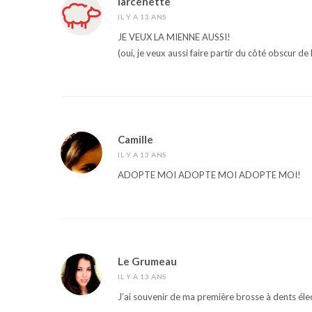
larcenette
IL Y A 13 ANS
JE VEUX LA MIENNE AUSSI!
(oui, je veux aussi faire partir du côté obscur de 
Camille
IL Y A 13 ANS
ADOPTE MOI ADOPTE MOI ADOPTE MOI!
Le Grumeau
IL Y A 13 ANS
J’ai souvenir de ma première brosse à dents élec