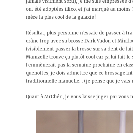
jamais vraiment sorti), je me suis empressée d’ac
ont été adoptées illico, et j’ai marqué au moin
mère la plus cool de la galaxie !
Résultat, plus personne n’essaie de passer à tra
crâne trop avec sa brosse Dark Vador, et Minilou
(visiblement passer la brosse sur sa dent de lait
Mamzelle trouve ça plutôt cool car ça lui fait le
l’emmènerait pas la semaine prochaine en class
quenottes, je dois admettre que ce brossage int
traditionnelle manuelle… (je pense que je vais 
Quant à MrChéri, je vous laisse juger par vous m