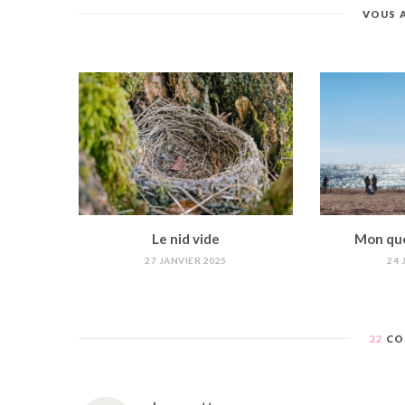
VOUS 
Le nid vide
Mon quot
27 JANVIER 2025
24 
22
CO