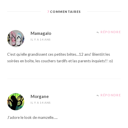
7
COMMENTAIRES
RÉPONDRE
Mamagalo
IL Y A 14 ANS
C’est qu’elle grandissent ces petites bêtes…12 ans! Bientôt les
soirées en boîte, les couchers tardifs et las parents inquiets!! :o)
RÉPONDRE
Morgane
IL Y A 14 ANS
J’adore le look de mamzelle…..