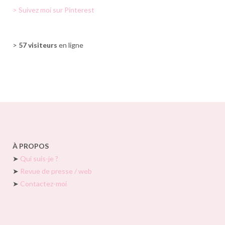
> Suivez moi sur Pinterest
>
57 visiteurs
en ligne
À PROPOS
➤
Qui suis-je ?
➤
Revue de presse / web
➤
Contactez-moi