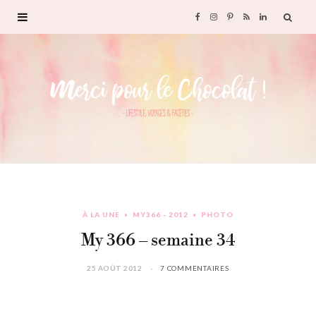
F
I
P
R
L
a
n
i
S
i
c
s
n
S
n
e
t
t
k
b
a
e
e
o
g
r
d
À LA UNE
MY366 - 2012
PHOTO
o
r
e
I
My 366 – semaine 34
k
a
s
n
25 AOÛT 2012
7 COMMENTAIRES
m
t