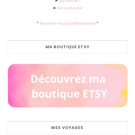
➤
qui suis-je ?
➤
me contacter
*
Abonnez-vous à la Newsletter
*
MA BOUTIQUE ETSY
MES VOYAGES