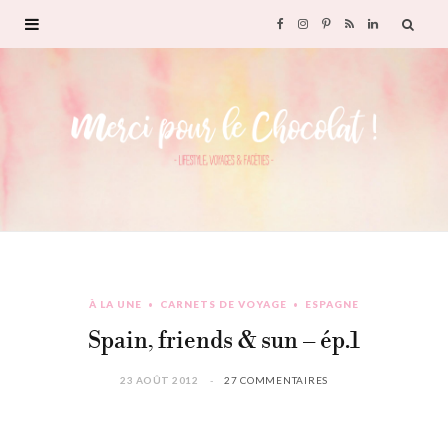
F
I
P
R
L
a
n
i
S
i
c
s
n
S
n
e
t
t
k
b
a
e
e
o
g
r
d
À LA UNE
CARNETS DE VOYAGE
ESPAGNE
o
r
e
I
Spain, friends & sun – ép.1
k
a
s
n
23 AOÛT 2012
27 COMMENTAIRES
m
t