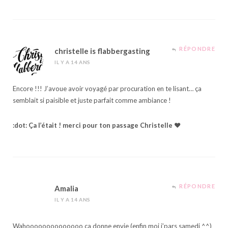
RÉPONDRE
christelle is flabbergasting
IL Y A 14 ANS
Encore !!! J’avoue avoir voyagé par procuration en te lisant… ça
semblait si paisible et juste parfait comme ambiance !
:dot: Ça l’était ! merci pour ton passage Christelle ♥
RÉPONDRE
Amalia
IL Y A 14 ANS
Wahoooooooooooooo ça donne envie (enfin moi j’pars samedi ^^)