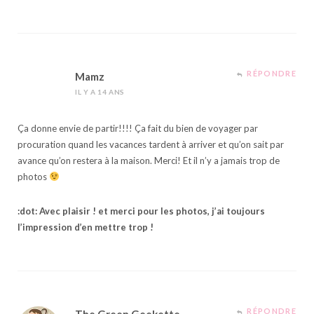
RÉPONDRE
Mamz
IL Y A 14 ANS
Ça donne envie de partir!!!! Ça fait du bien de voyager par
procuration quand les vacances tardent à arriver et qu’on sait par
avance qu’on restera à la maison. Merci! Et il n’y a jamais trop de
photos
:dot: Avec plaisir ! et merci pour les photos, j’ai toujours
l’impression d’en mettre trop !
RÉPONDRE
The Green Geekette