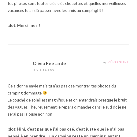
tes photos sont toutes très très chouettes et quelles merveilleuses
vacances tu as dû passer avec les amis au camping!!!!
:dot: Merci Ines !
RÉPONDRE
Olivia Feetarde
IL Y A 14 ANS
Cela donne envie mais tu n’as pas osé montrer tes photos du
camping dommage
Le couché de soleil est magnifique et on entendrais presque le bruit
des vagues… heureusement je repars dimanche dans le sud dc je ne
serai pas jalouse non non
:dot: Hihi, c’est pas que j’ai pas osé, c’est juste que je n’ai pas
pensé à en prendre… un camping reste un camping, autant