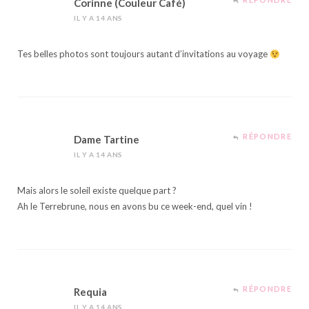
Corinne (Couleur Café)
IL Y A 14 ANS
Tes belles photos sont toujours autant d’invitations au voyage
RÉPONDRE
Dame Tartine
IL Y A 14 ANS
Mais alors le soleil existe quelque part ?
Ah le Terrebrune, nous en avons bu ce week-end, quel vin !
RÉPONDRE
Requia
IL Y A 14 ANS