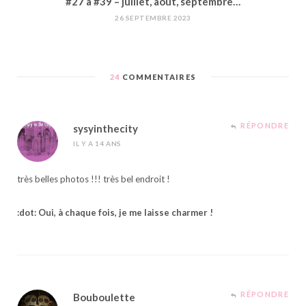
#27 à #39 – juillet, août, septembre…
26 SEPTEMBRE 2023
24
COMMENTAIRES
RÉPONDRE
sysyinthecity
IL Y A 14 ANS
très belles photos !!! très bel endroit !
:dot: Oui, à chaque fois, je me laisse charmer !
RÉPONDRE
Bouboulette