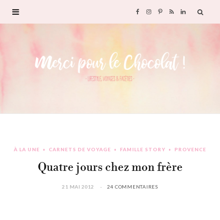
F
I
P
R
L
a
n
i
S
i
c
s
n
S
n
e
t
t
k
b
a
e
e
o
g
r
d
À LA UNE
CARNETS DE VOYAGE
FAMILLE STORY
PROVENCE
o
r
e
I
Quatre jours chez mon frère
k
a
s
n
21 MAI 2012
24 COMMENTAIRES
m
t