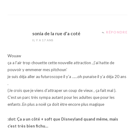
RÉPONDRE
sonia de la rue d'a coté
IL Y A 17 ANS
Wouaw
ça a l’air trop chouette cette nouvelle attraction , j’ai hatte de
pouvoir y emmener mes pitchoun’
je suis déja aller au futuroscope il y’a ……oh punaise il y’a déja 20 ans
.
(Je crois que je viens d’attraper un coup de vieux , ça fait mal ).
C’est un parc très sympa autant pour les adultes que pour les
enfants .En plus a noël ça doit ètre encore plus magique
:dot: Ça a un côté + soft que Disneyland quand même, mais
c’est très bien fichu…