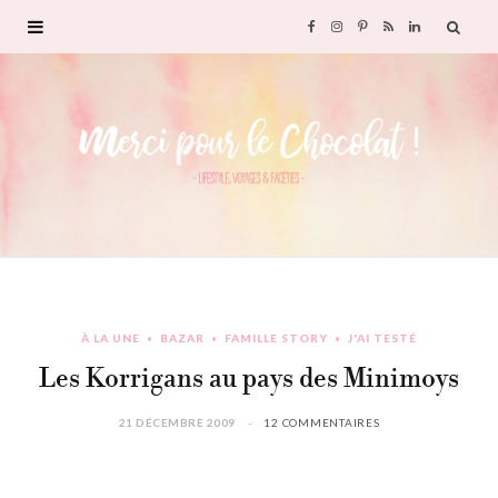
F
I
P
R
L
a
n
i
S
i
c
s
n
S
n
e
t
t
k
b
a
e
e
o
g
r
d
À LA UNE
BAZAR
FAMILLE STORY
J'AI TESTÉ
o
r
e
I
Les Korrigans au pays des Minimoys
k
a
s
n
21 DÉCEMBRE 2009
12 COMMENTAIRES
m
t