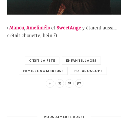
(
Manou
,
Amelimélo
et
SweetAnge
y étaient aussi…
c’était chouette, hein ?)
C'EST LA FÊTE
ENFANTILLAGES
FAMILLE NOMBREUSE
FUTUROSCOPE
VOUS AIMEREZ AUSSI