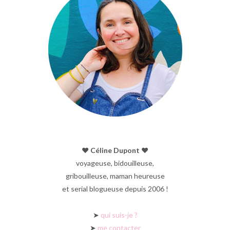
♥︎ Céline Dupont ♥︎
voyageuse, bidouilleuse,
gribouilleuse, maman heureuse
et serial blogueuse depuis 2006 !
➤
qui suis-je ?
➤
me contacter