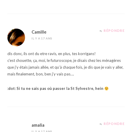
RÉPONDRE
Camille
IL Y A 17 ANS
dis donc, ils ont du etre ravis, en plus, tes korrigans!
c’est chouette, ça, moi, le futuroscope, je disais chez les ménagères
que j’y étais jamais allée, et qu’à chaque fois, je dis que je vais y aller,
mais finalement, bon, ben j’y vais pas….
:dot: Si tu ne sais pas où passer la St Sylvestre, hein
RÉPONDRE
amalia
IL Y A 17 ANS