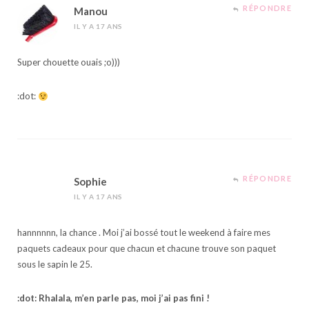
RÉPONDRE
Manou
IL Y A 17 ANS
Super chouette ouais ;o)))
:dot:
RÉPONDRE
Sophie
IL Y A 17 ANS
hannnnnn, la chance . Moi j’ai bossé tout le weekend à faire mes
paquets cadeaux pour que chacun et chacune trouve son paquet
sous le sapin le 25.
:dot: Rhalala, m’en parle pas, moi j’ai pas fini !