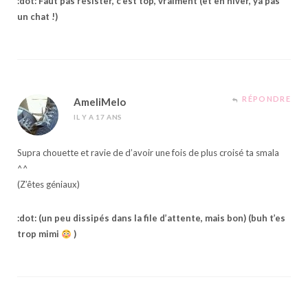
:dot: Faut pas résister, c’est top, vraiment (et en hiver, ya pas
un chat !)
RÉPONDRE
AmeliMelo
IL Y A 17 ANS
Supra chouette et ravie de d’avoir une fois de plus croisé ta smala
^^
(Z’êtes géniaux)
:dot: (un peu dissipés dans la file d’attente, mais bon) (buh t’es
trop mimi
)