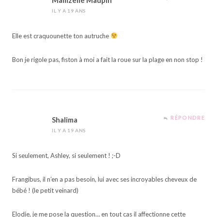
IL Y A 19 ANS
Elle est craquounette ton autruche
Bon je rigole pas, fiston à moi a fait la roue sur la plage en non stop !
RÉPONDRE
Shalima
IL Y A 19 ANS
Si seulement, Ashley, si seulement ! ;-D
Frangibus, il n’en a pas besoin, lui avec ses incroyables cheveux de
bébé ! (le petit veinard)
Elodie, je me pose la question… en tout cas il affectionne cette