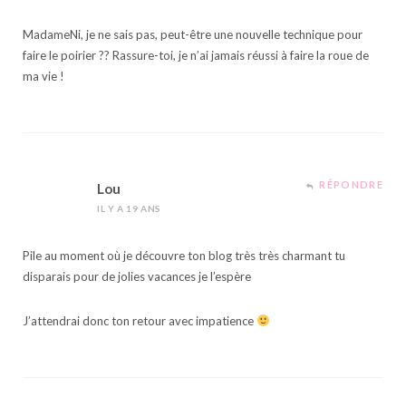
MadameNi, je ne sais pas, peut-être une nouvelle technique pour
faire le poirier ?? Rassure-toi, je n’ai jamais réussi à faire la roue de
ma vie !
RÉPONDRE
Lou
IL Y A 19 ANS
Pile au moment où je découvre ton blog très très charmant tu
disparais pour de jolies vacances je l’espère
J’attendrai donc ton retour avec impatience