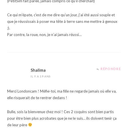
(PetitSim fait pareil, jamais compris ce qu’il cherchait)
Ce qui m’épate, c’est de me dire qu’un jour, j’ai été aussi souple et
que je réussissais à poser ma tête à terre sans me mettre à genoux
;).
Par contre, la roue, non, je n’ai jamais réussi…
RÉPONDRE
Shalima
IL Y A 19 ANS
Merci Londoncam ! Méfie-toi, ma fille ne regarde jamais où elle va,
elle risquerait de te rentrer dedans !
Bulle, sois la bienvenue chez moi ! Ces 2 coquins sont bien partis
pour être bien plus acrobates que je ne le suis… ils doivent tenir ça
de leur père