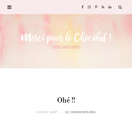
F
I
P
R
L
a
n
i
S
i
c
s
n
S
n
e
t
t
k
b
a
e
e
o
g
r
d
o
r
e
I
Ohé !!
k
a
s
n
1 AOÛT 2007
12 COMMENTAIRES
m
t