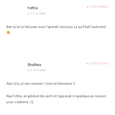
RÉPONDRE
fofita
IL Y A 19 ANS
Ben tu lui as fait peur avec l’apareil c’est pour ça qu’il fait l’autruche!
RÉPONDRE
Shalima
IL Y A 19 ANS
Ayé, LOu, je suis revenue ! (sois la bienvenue !)
Nan Fofita, en général dès qu’il vit l’appareil, il rapplique en courant
pour s’admirer ;-))