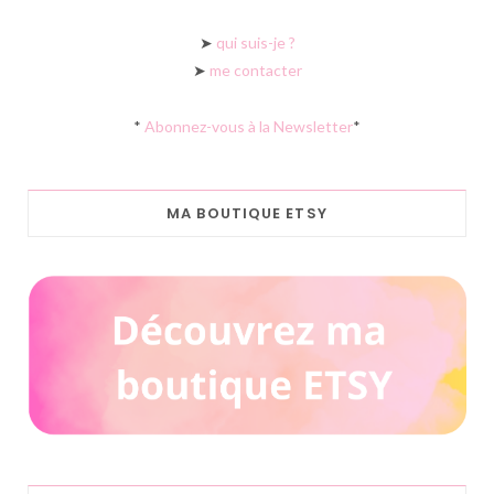
➤
qui suis-je ?
➤
me contacter
*
Abonnez-vous à la Newsletter
*
MA BOUTIQUE ETSY