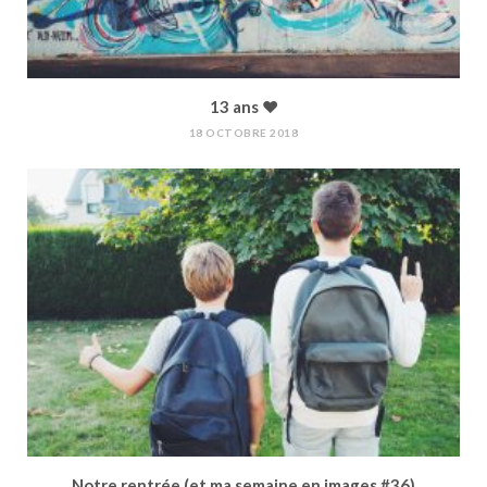
13 ans ♥︎
18 OCTOBRE 2018
Notre rentrée (et ma semaine en images #36)