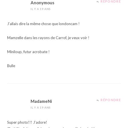
RÉPONDRE
Anonymous
IL Y A 19 ANS
J’allais dire la même chose que londoncam !
Mamzelle dans les rayons de Carrof, je veux voir !
Miniloup, futur acrobate !
Bulle
RÉPONDRE
MadameNi
IL Y A 19 ANS
Super photo!!! J’adore!