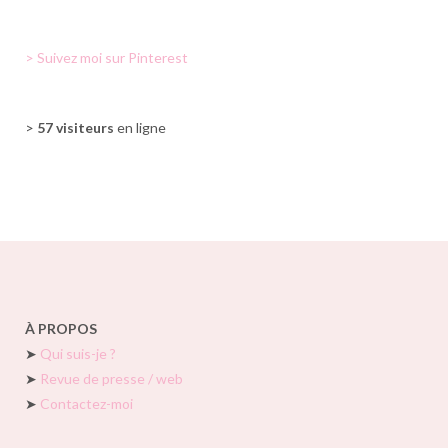
> Suivez moi sur Pinterest
>
57 visiteurs
en ligne
À PROPOS
➤
Qui suis-je ?
➤
Revue de presse / web
➤
Contactez-moi