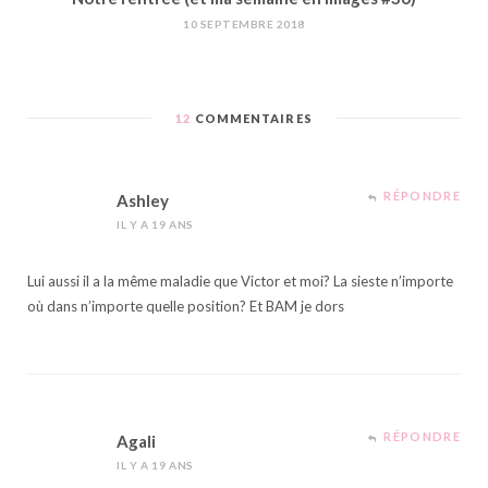
10 SEPTEMBRE 2018
12
COMMENTAIRES
RÉPONDRE
Ashley
IL Y A 19 ANS
Lui aussi il a la même maladie que Victor et moi? La sieste n’importe
où dans n’importe quelle position? Et BAM je dors
RÉPONDRE
Agali
IL Y A 19 ANS