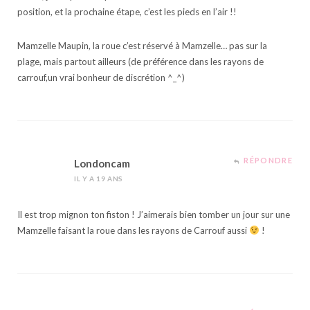
position, et la prochaine étape, c’est les pieds en l’air !!
Mamzelle Maupin, la roue c’est réservé à Mamzelle… pas sur la
plage, mais partout ailleurs (de préférence dans les rayons de
carrouf,un vrai bonheur de discrétion ^_^)
RÉPONDRE
Londoncam
IL Y A 19 ANS
Il est trop mignon ton fiston ! J’aimerais bien tomber un jour sur une
Mamzelle faisant la roue dans les rayons de Carrouf aussi
!