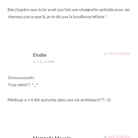
Ben j’espère que tu lui avait pas fait une vinaigrette spéciale pour ses
cheveux parce que là, je te dis pas la bouillasse infâme !
RÉPONDRE
Elodie
IL Y A 19 ANS
Oooooooooh!
Trop mimi!!! ^_^
Miniloup a-t-il été autruche dans une vie antérieure??? ;-D
RÉPONDRE
Mamzelle Maupin