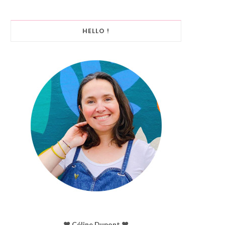
HELLO !
♥︎ Céline Dupont ♥︎