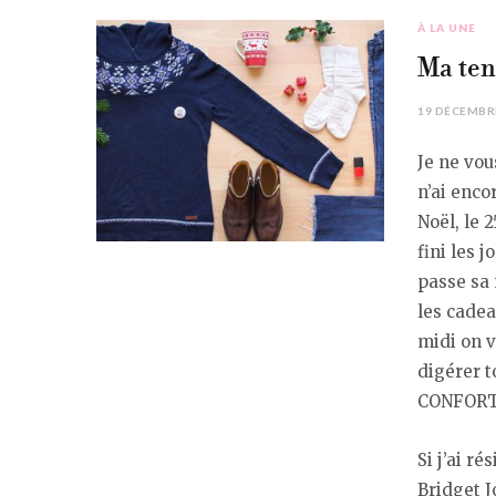
À LA UNE
Ma ten
19 DÉCEMBR
Je ne vou
n’ai enco
Noël, le 
fini les j
passe sa 
les cade
midi on v
digérer t
CONFORT
Si j’ai r
Bridget J