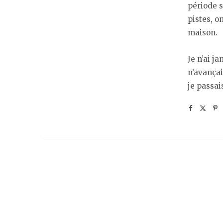
période s
pistes, on
maison.
Je n’ai j
n’avançai
je passai