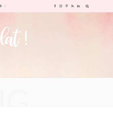
S
F
I
P
R
L
a
n
i
S
i
c
s
n
S
n
e
t
t
k
b
a
e
e
o
g
r
d
o
r
e
I
NG
k
a
s
n
m
t