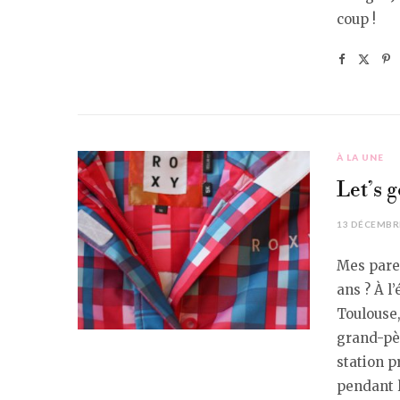
coup !
À LA UNE
Let’s g
13 DÉCEMBR
Mes paren
ans ? À l
Toulouse,
grand-pèr
station p
pendant l