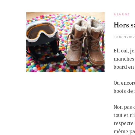
À LA UNE
Hors s
30 JUIN 2017
Eh oui, j
manches 
board en 
Ou encore
boots de 
Non pas q
tout et n
respecte 
même parf