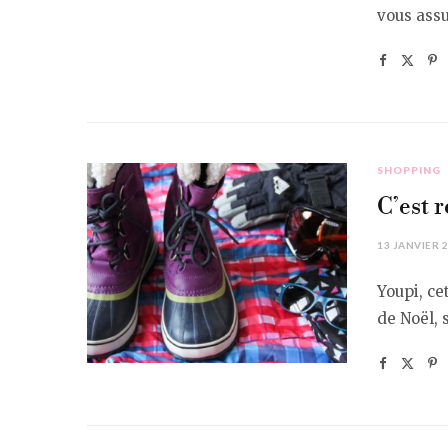
vous assu
SHOPPING
C’est r
13 JANVIER 
Youpi, ce
de Noël, 