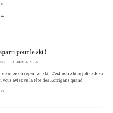
re !
eparti pour le ski !
2016
18 COMMENTAIRES
tte année on repart au ski ! C’est notre bien joli cadeau
si vous aviez vu la tête des Korrigans quand…