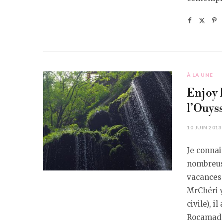
À LA UNE
Enjoy l
l’Ouys
10 JUIN 2013
Je connai
nombreuse
vacances 
MrChéri y
civile), i
Rocamadou