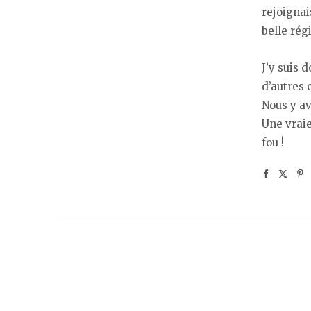
rejoignai
belle rég
J’y suis d
d’autres 
Nous y av
Une vraie
fou !