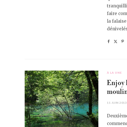
tranquill
faire com
la falais
dénivelés
À LA UNE
Enjoy l
moulin
11 JUIN 2013
Deuxième 
commencer