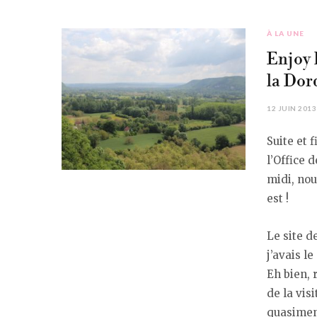
À LA UNE
Enjoy 
la Dor
12 JUIN 2013
Suite et f
l’Office 
midi, nou
est !
Le site d
j’avais l
Eh bien, 
de la vis
quasiment