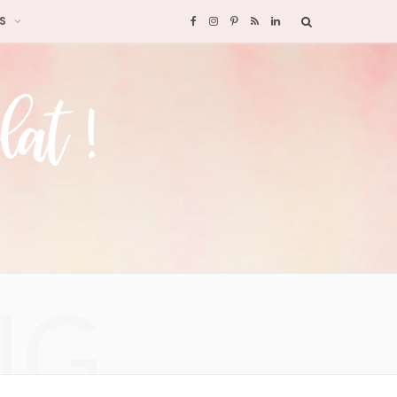
S
F
I
P
R
L
a
n
i
S
i
c
s
n
S
n
e
t
t
k
b
a
e
e
o
g
r
d
o
r
e
I
NG
k
a
s
n
m
t