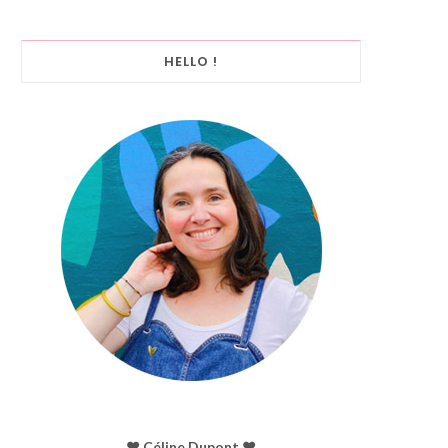
HELLO !
♥︎ Céline Dupont ♥︎