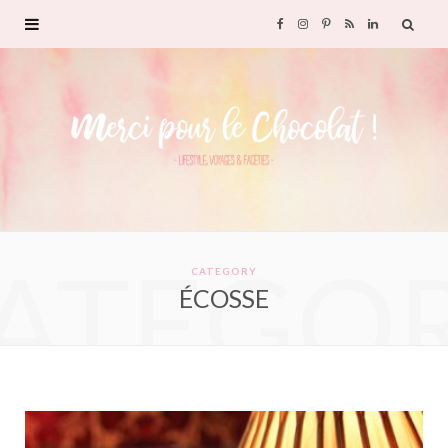
F
I
P
R
L
a
n
i
S
i
c
s
n
S
n
e
t
t
k
b
a
e
e
ATEGO
o
g
r
d
CATEGORY
ÉCOSSE
o
r
e
I
k
a
s
n
m
t