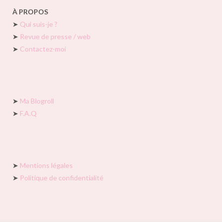
À PROPOS
➤
Qui suis-je ?
➤
Revue de presse / web
➤
Contactez-moi
➤
Ma Blogroll
➤
F.A.Q
➤
Mentions légales
➤
Politique de confidentialité