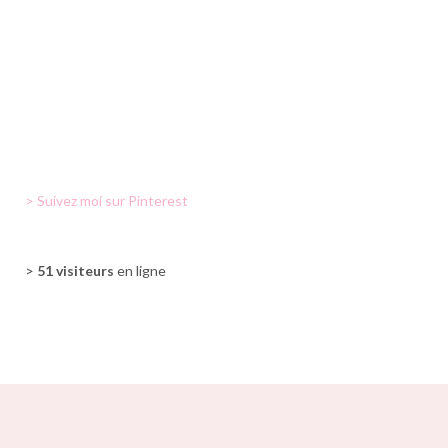
> Suivez moi sur Pinterest
>
51 visiteurs
en ligne