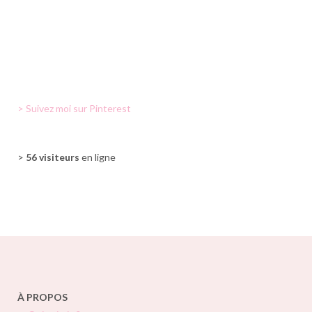
> Suivez moi sur Pinterest
>
56 visiteurs
en ligne
À PROPOS