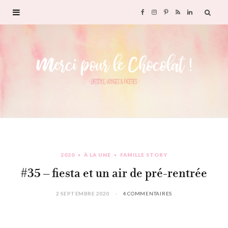
F
I
P
R
L
a
n
i
S
i
c
s
n
S
n
e
t
t
k
b
a
e
e
o
g
r
d
2020
À LA UNE
FAMILLE STORY
o
r
e
I
#35 – fiesta et un air de pré-rentrée
k
a
s
n
2 SEPTEMBRE 2020
4 COMMENTAIRES
m
t