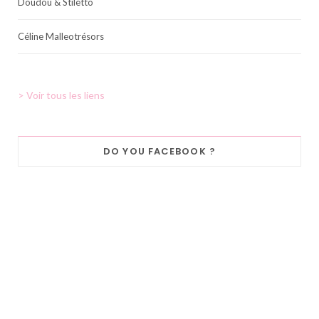
Doudou & Stiletto
Céline Malleotrésors
> Voir tous les liens
DO YOU FACEBOOK ?