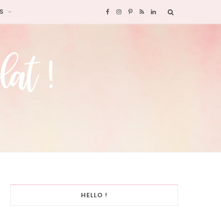
S
F
I
P
R
L
a
n
i
S
i
c
s
n
S
n
e
t
t
k
b
a
e
e
o
g
r
d
o
r
e
I
k
a
s
n
HELLO !
m
t