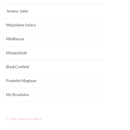
Jeremy Janin
Marjolaine Solaro
MiniReyve
Mango&Salt
BlackConfetti
Poulette Magique
My Brouhaha
> Voir tous les liens