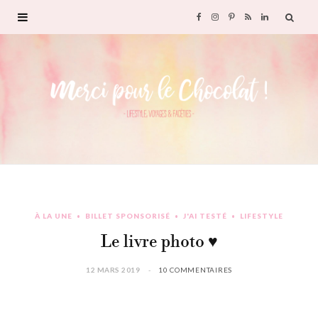
F
I
P
R
L
a
n
i
S
i
c
s
n
S
n
e
t
t
k
b
a
e
e
o
g
r
d
À LA UNE
BILLET SPONSORISÉ
J'AI TESTÉ
LIFESTYLE
o
r
e
I
Le livre photo ♥︎
k
a
s
n
12 MARS 2019
10 COMMENTAIRES
m
t