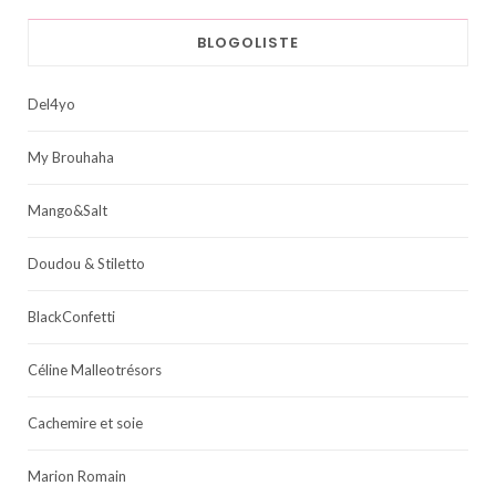
BLOGOLISTE
Del4yo
My Brouhaha
Mango&Salt
Doudou & Stiletto
BlackConfetti
Céline Malleotrésors
Cachemire et soie
Marion Romain