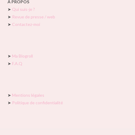
À PROPOS
➤
Qui suis-je ?
➤
Revue de presse / web
➤
Contactez-moi
➤
Ma Blogroll
➤
F.A.Q
➤
Mentions légales
➤
Politique de confidentialité