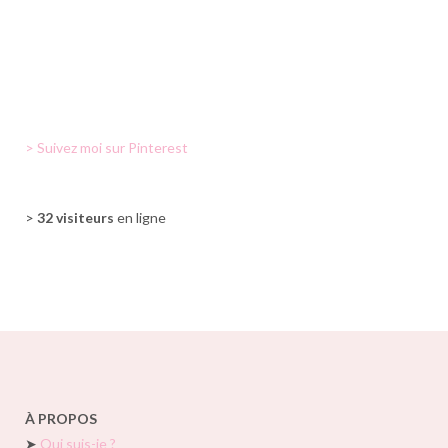
> Suivez moi sur Pinterest
>
32 visiteurs
en ligne
À PROPOS
➤
Qui suis-je ?