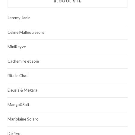
BLOGOLISTE
Jeremy Janin
Céline Malleotrésors
MiniReyve
Cachemire et soie
Rita le Chat
Eleusis & Megara
Mango&Salt
Marjolaine Solaro
Del4yo