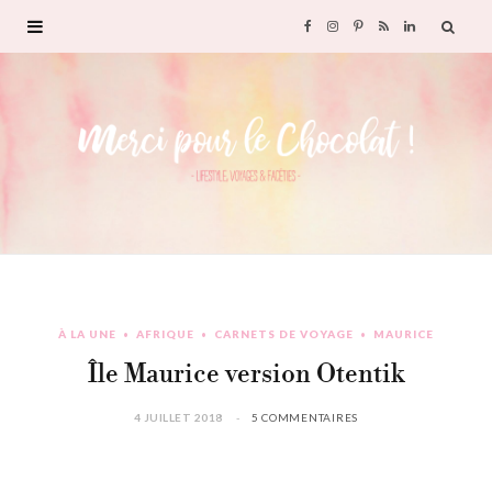
F
I
P
R
L
a
n
i
S
i
c
s
n
S
n
e
t
t
k
b
a
e
e
o
g
r
d
À LA UNE
AFRIQUE
CARNETS DE VOYAGE
MAURICE
o
r
e
I
Île Maurice version Otentik
k
a
s
n
4 JUILLET 2018
5 COMMENTAIRES
m
t