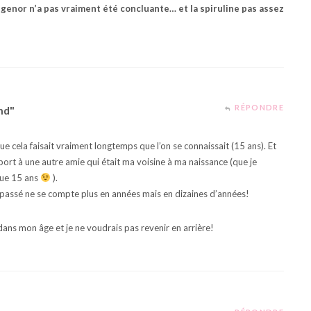
rtigenor n’a pas vraiment été concluante… et la spiruline pas assez
RÉPONDRE
nd"
e cela faisait vraiment longtemps que l’on se connaissait (15 ans). Et
apport à une autre amie qui était ma voisine à ma naissance (que je
que 15 ans
).
s passé ne se compte plus en années mais en dizaines d’années!
ans mon âge et je ne voudrais pas revenir en arrière!