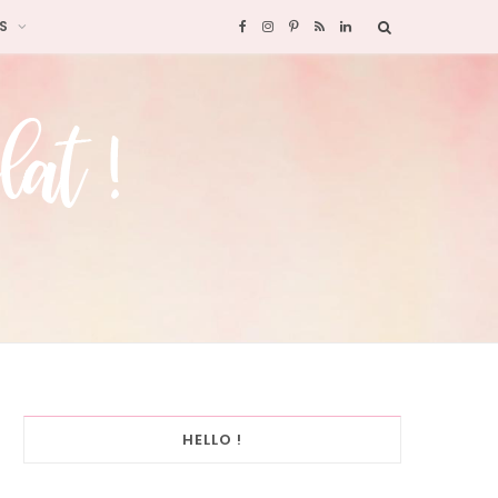
S
F
I
P
R
L
a
n
i
S
i
c
s
n
S
n
e
t
t
k
b
a
e
e
o
g
r
d
o
r
e
I
k
a
s
n
HELLO !
m
t