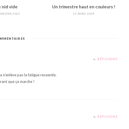
e nid vide
Un trimestre haut en couleurs !
JANVIER 2025
15 AVRIL 2024
MMENTAIRES
RÉPONDRE
 n’enlève pas la fatigue ressentie.
érant que ça marche !
RÉPONDRE