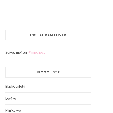
INSTAGRAM LOVER
Suivez moi sur
@mpchoco
BLOGOLISTE
BlackConfetti
Del4yo
MiniReyve