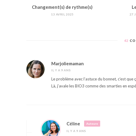
Changement(s) de rythme(s)
L
13 AVRIL 2025
27 
42
CO
Marjoliemaman
IL Y A 9 ANS
Le problème avec l’astuce du bonnet, c’est que ça
Là, j’avale les BIO3 comme des smarties en esp
Céline
Auteure
IL Y A 9 ANS