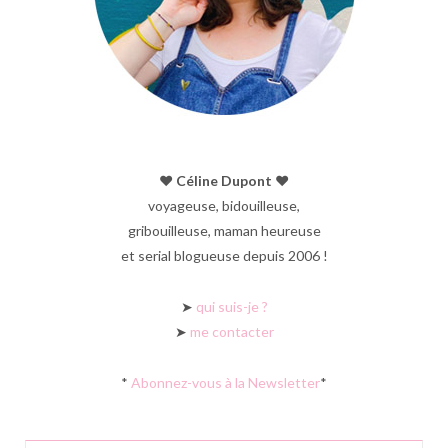
♥︎ Céline Dupont ♥︎
voyageuse, bidouilleuse,
gribouilleuse, maman heureuse
et serial blogueuse depuis 2006 !
➤
qui suis-je ?
➤
me contacter
*
Abonnez-vous à la Newsletter
*