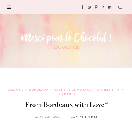
F
I
P
R
L
a
n
i
S
i
c
s
n
S
n
e
t
t
k
b
a
e
e
o
g
r
d
À LA UNE
BORDEAUX
CARNETS DE VOYAGE
FAMILLE STORY
o
r
e
I
FRANCE
From Bordeaux with Love*
k
a
s
n
25 JUILLET 2017
4 COMMENTAIRES
m
t