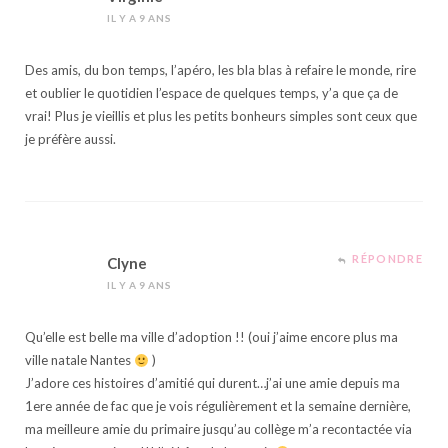
IL Y A 9 ANS
Des amis, du bon temps, l’apéro, les bla blas à refaire le monde, rire
et oublier le quotidien l’espace de quelques temps, y’a que ça de
vrai! Plus je vieillis et plus les petits bonheurs simples sont ceux que
je préfère aussi.
RÉPONDRE
Clyne
IL Y A 9 ANS
Qu’elle est belle ma ville d’adoption !! (oui j’aime encore plus ma
ville natale Nantes
)
J’adore ces histoires d’amitié qui durent…j’ai une amie depuis ma
1ere année de fac que je vois régulièrement et la semaine dernière,
ma meilleure amie du primaire jusqu’au collège m’a recontactée via