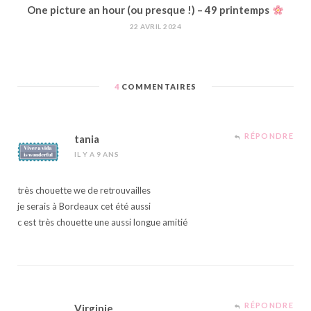
One picture an hour (ou presque !) – 49 printemps
22 AVRIL 2024
4
COMMENTAIRES
RÉPONDRE
tania
IL Y A 9 ANS
très chouette we de retrouvailles
je serais à Bordeaux cet été aussi
c est très chouette une aussi longue amitié
RÉPONDRE
Virginie