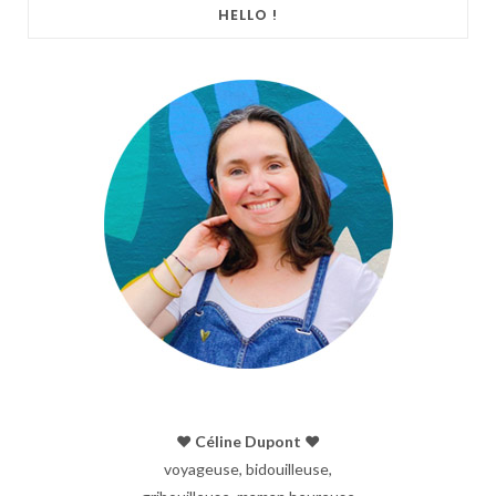
HELLO !
♥︎ Céline Dupont ♥︎
voyageuse, bidouilleuse,