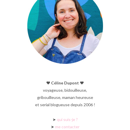
♥︎ Céline Dupont ♥︎
voyageuse, bidouilleuse,
gribouilleuse, maman heureuse
et serial blogueuse depuis 2006 !
➤
qui suis-je ?
➤
me contacter