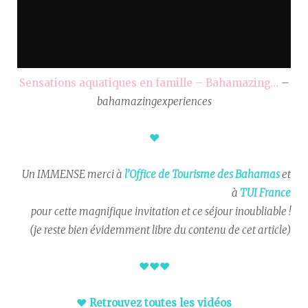
Sensations aquatiques en famille – Bahamazing…
–
bahamazingexperiences
♥︎
Un IMMENSE merci à
l’Office de Tourisme des Bahamas
et
à
TUI France
pour cette magnifique invitation et ce séjour inoubliable !
(je reste bien évidemment libre du contenu de cet article)
♥︎
♥︎
♥︎
♥︎
Retrouvez toutes les vidéos