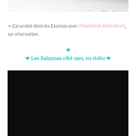
➢ Excursion dans les Exumas avec
Powerboat Adventures
,
sur réservation.
♥︎
♥︎
Les Bahamas côté mer, en vidéo
♥︎