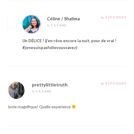
RÉPONDRE
Céline / Shalima
IL Y A 9 ANS
Un DÉLICE ! (j’en rêve encore la nuit, pour de vrai !
#jenesuispasfollevoussavez)
RÉPONDRE
prettylittletruth
IL Y A 9 ANS
Juste magnifique! Quelle experience