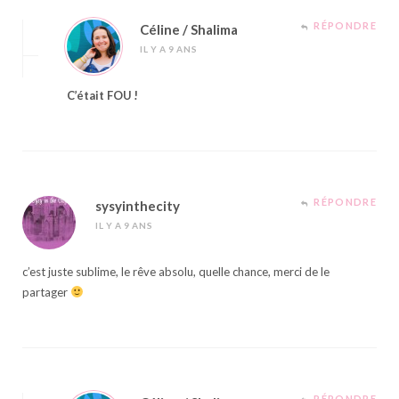
RÉPONDRE
Céline / Shalima
IL Y A 9 ANS
C’était FOU !
RÉPONDRE
sysyinthecity
IL Y A 9 ANS
c’est juste sublime, le rêve absolu, quelle chance, merci de le
partager
RÉPONDRE